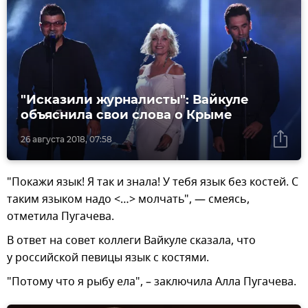
"Исказили журналисты": Вайкуле
объяснила свои слова о Крыме
26 августа 2018, 07:58
"Покажи язык! Я так и знала! У тебя язык без костей. С
таким языком надо <…> молчать", — смеясь,
отметила Пугачева.
В ответ на совет коллеги Вайкуле сказала, что
у российской певицы язык с костями.
"Потому что я рыбу ела", – заключила Алла Пугачева.