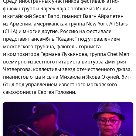
Среди иностранных участников фестиваля этно-
фьюжн-группы Rajeev Raja Combine из Индии
и китайский Sedar Band, пианист Ваагн Айрапетян
из Армении, американская группа New York All Stars
(США) и многие другие. Россию на фестивале
представят ансамбль "Каданс" под управлением
московского трубача, флюгель-горниста
и композитора Германа Лукьянова, группа Chet Men
всемирно известного гитариста-виртуоза Дмитрия
Четвергова, коллективы звезд отечественного джаза,
пианистов отца и сына Михаила и Якова Окуней, биг-
бэнд под управлением известного московского
саксофониста Сергея Головни.