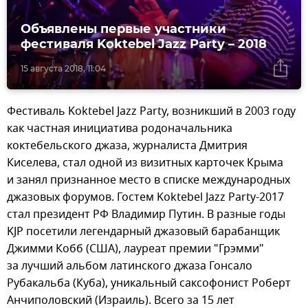
Объявлены первые участники
фестиваля Koktebel Jazz Party – 2018
15 августа 2018, 11:04
Фестиваль Koktebel Jazz Party, возникший в 2003 году
как частная инициатива родоначальника
коктебельского джаза, журналиста Дмитрия
Киселева, стал одной из визитных карточек Крыма
и занял признанное место в списке международных
джазовых форумов. Гостем Koktebel Jazz Party-2017
стал президент РФ Владимир Путин. В разные годы
KJP посетили легендарный джазовый барабанщик
Джимми Кобб (США), лауреат премии "Грэмми"
за лучший альбом латинского джаза Гонсало
Рубакальба (Куба), уникальный саксофонист Роберт
Анчиполовский (Израиль). Всего за 15 лет