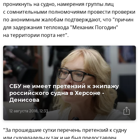
проникнуть на судно, намерения группы лиц
с сомнительными полномочиями провести проверки
по анонимным жалобам подтверждают, что "причин
для задержания теплохода "Механик Погодин"
на территории порта нет".
СБУ не имеет претензий к экипажу
российского судна в Херсоне -
Денисова
12 августа 2018, 12:33
"За прошедшие сутки перечень претензий к судну
или судовладельцу так и не был предоставлен,