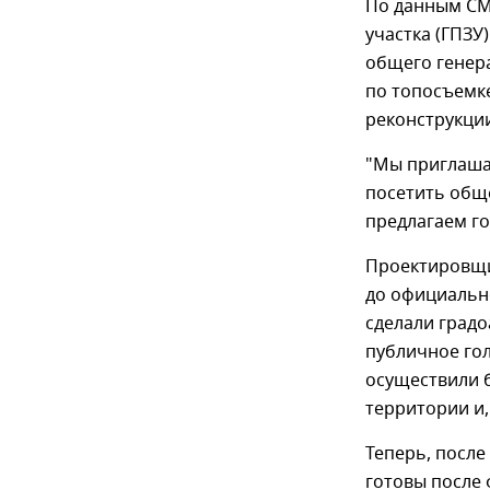
По данным СМ
участка (ГПЗУ
общего генер
по топосъемке
реконструкци
"Мы приглаша
посетить обще
предлагаем го
Проектировщи
до официально
сделали градо
публичное го
осуществили 
территории и,
Теперь, посл
готовы после