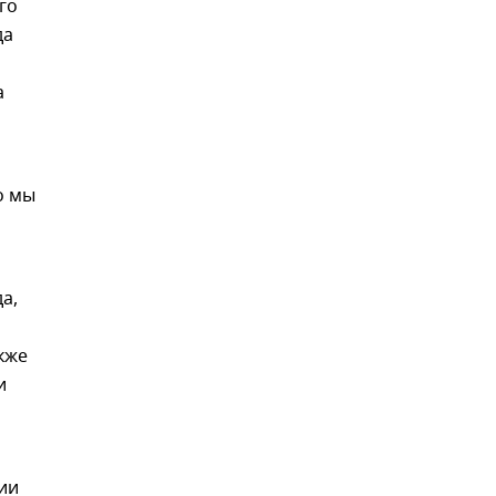
го
да
а
о мы
а,
кже
и
и
ии