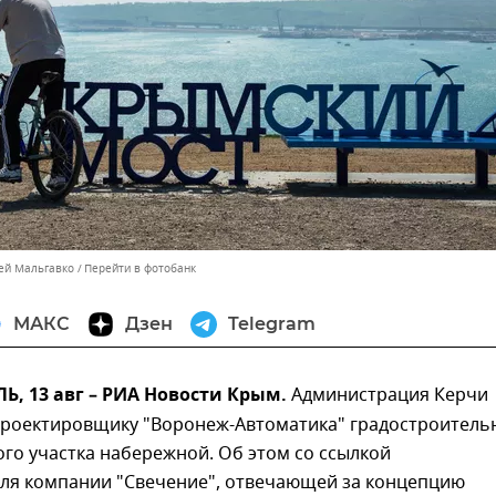
сей Мальгавко
Перейти в фотобанк
МАКС
Дзен
Telegram
, 13 авг – РИА Новости Крым.
Администрация Керчи
проектировщику "Воронеж-Автоматика" градостроитель
го участка набережной. Об этом со ссылкой
еля компании "Свечение", отвечающей за концепцию