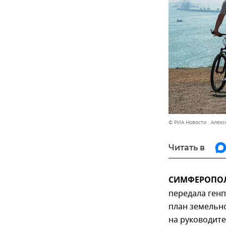
© РИА Новости . Алек
Читать в
СИМФЕРОПОЛЬ
передала ген
план земельно
на руководит