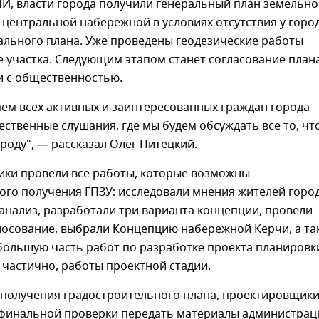
И, власти города получили генеральный план земельно
) центральной набережной в условиях отсутствия у горо
ального плана. Уже проведены геодезические работы
 участка. Следующим этапом станет согласование план
и с общественностью.
ем всех активных и заинтересованных граждан города
ственные слушания, где мы будем обсуждать все то, чт
роду", — рассказал Олег Питецкий.
ки провели все работы, которые возможны
го получения ГПЗУ: исследовали мнения жителей город
анализ, разработали три варианта концепции, провели
лосование, выбрали Концепцию набережной Керчи, а та
большую часть работ по разработке проекта планировк
 частично, работы проектной стадии.
е получения градостроительного плана, проектировщик
 финальной проверки передать материалы администрац