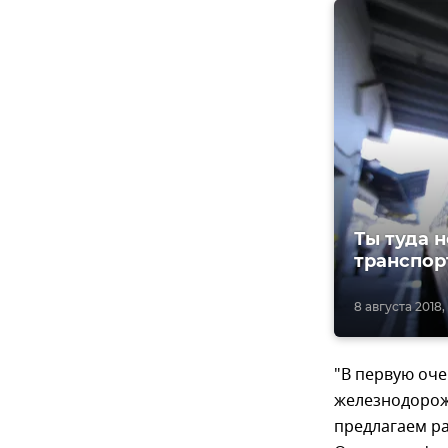
Ты туда 
транспор
8 августа 2018,
"В первую оче
железнодорож
предлагаем ра