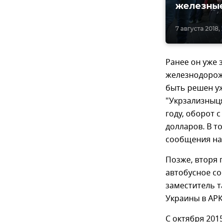
железные
7 августа 2018,
Ранее он уже 
железнодорожн
быть решен у
"Укрзализныц
году, оборот 
долларов. В т
сообщения на
Позже, вторя
автобусное с
заместитель т
Украины в АРК
С октября 201