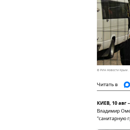
© РИА Новости Крым .
Читать в
КИЕВ, 10 авг
Владимир Оме
"санитарную г