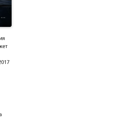
ия
жет
2017
а