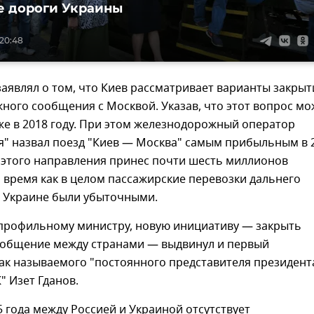
 дороги Украины
 20:48
заявлял о том, что Киев рассматривает варианты закрыт
ого сообщения с Москвой. Указав, что этот вопрос мо
же в 2018 году. При этом железнодорожный оператор
я" назвал поезд "Киев — Москва" самым прибыльным в 
с этого направления принес почти шесть миллионов
о время как в целом пассажирские перевозки дальнего
 Украине были убыточными.
 профильному министру, новую инициативу — закрыть
ообщение между странами — выдвинул и первый
ак называемого "постоянного представителя президент
" Изет Гданов.
5 года между Россией и Украиной отсутствует