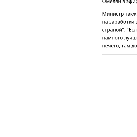
Омелян в эфир
Министр также
на заработки 
страной". "Ес
намного лучши
нечего, там д