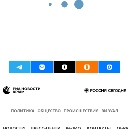
ПОЛИТИКА
ОБЩЕСТВО
ПРОИСШЕСТВИЯ
ВИЗУАЛ
НОВОСТИ
ПРЕСС-ЦЕНТР
РАДИО
КОНТАКТЫ
ОБРА