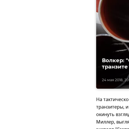
Волкер: 
транзите
24 мая 2018, 20
На тактическо
транзитеры, и
окинуть взгля
Миллер, выгля