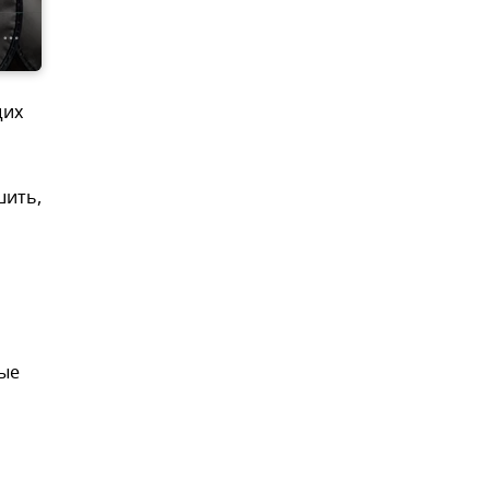
щих
шить,
вые