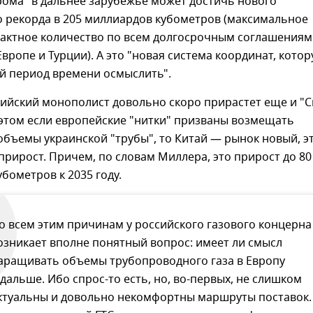
рома" в дальнее зарубежье может достичь нового
о рекорда в 205 миллиардов кубометров (максимальное
рактное количество по всем долгосрочным соглашениям
вропе и Турции). А это "новая система координат, кото
й период времени осмыслить".
сийский монополист довольно скоро прирастет еще и "
 этом если европейские "нитки" призваны возмещать
бъемы украинской "трубы", то Китай — рынок новый, э
рирост. Причем, по словам Миллера, это прирост до 80
бометров к 2035 году.
о всем этим причинам у российского газового концерна
озникает вполне понятный вопрос: имеет ли смысл
аращивать объемы трубопроводного газа в Европу
 дальше. Ибо спрос-то есть, но, во-первых, не слишком
ктуальны и довольно некомфортны маршруты поставок.