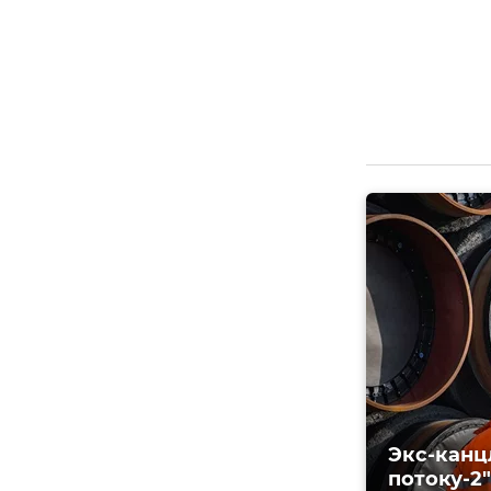
Экс-канц
потоку-2"