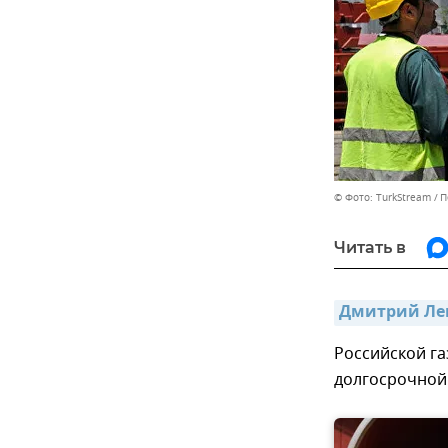
© Фото: TurkStream
П
Читать в
Дмитрий Лек
Российской г
долгосрочной