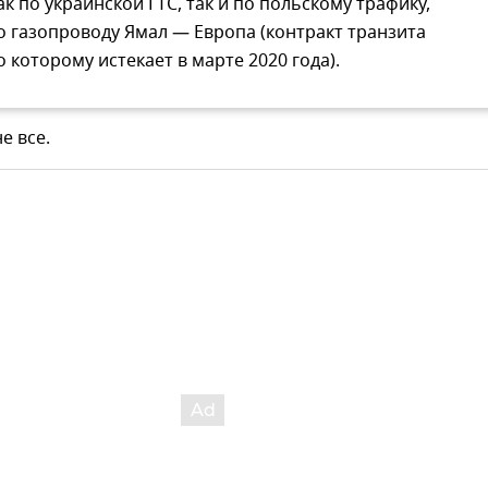
ак по украинской ГТС, так и по польскому трафику,
о газопроводу Ямал — Европа (контракт транзита
о которому истекает в марте 2020 года).
е все.