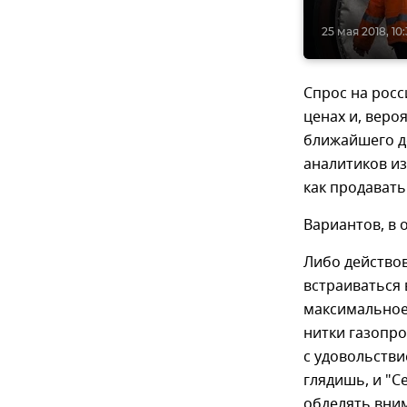
25 мая 2018, 10
Спрос на росс
ценах и, веро
ближайшего де
аналитиков из
как продавать
Вариантов, в 
Либо действов
встраиваться
максимальное 
нитки газопро
с удовольстви
глядишь, и "С
обделять вни