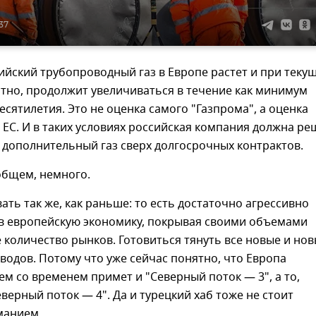
:37
ийский трубопроводный газ в Европе растет и при теку
ятно, продолжит увеличиваться в течение как минимум
сятилетия. Это не оценка самого "Газпрома", а оценка
 ЕС. И в таких условиях российская компания должна ре
 дополнительный газ сверх долгосрочных контрактов.
общем, немного.
ать так же, как раньше: то есть достаточно агрессивно
 в европейскую экономику, покрывая своими объемами
количество рынков. Готовиться тянуть все новые и но
водов. Потому что уже сейчас понятно, что Европа
ем со временем примет и "Северный поток — 3", а то,
еверный поток — 4". Да и турецкий хаб тоже не стоит
манием.