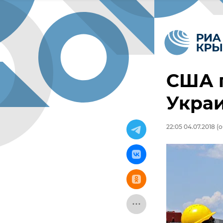
США п
Укра
22:05 04.07.2018
(о