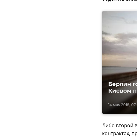
Берлин г
Киевом п
14 мая 2018, 07
Либо второй в
контрактах, п