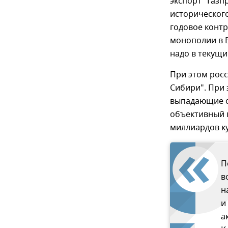
экспорт "Газп
историческог
годовое конт
монополии в Е
надо в текущи
При этом рос
Сибири". При
выпадающие о
объективный п
миллиардов ку
П
в
н
и
а