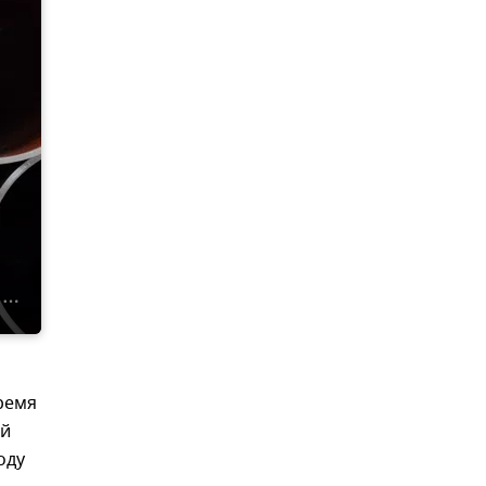
ремя
ей
оду