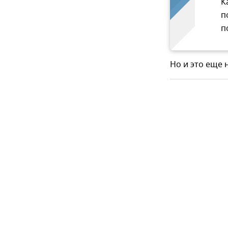
К
п
п
Но и это еще н