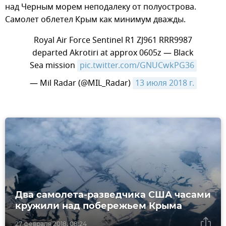
над Черным морем неподалеку от полуострова.
Самолет облетел Крым как минимум дважды.
Royal Air Force Sentinel R1 ZJ961 RRR9987
departed Akrotiri at approx 0605z — Black
Sea mission
pic.twitter.com/GNUCwkPG36
— Mil Radar (@MIL_Radar)
13 июля 2018 г.
Два самолета-разведчика США часами
кружили над побережьем Крыма
27 февраля 2018, 08:24