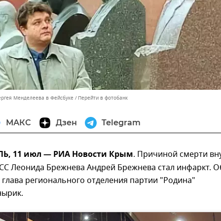
ергея Менделеева в Фейсбуке
Перейти в фотобанк
МАКС
Дзен
Telegram
, 11 июл — РИА Новости Крым
. Причиной смерти вн
СС Леонида Брежнева Андрей Брежнева стал инфаркт. О
 глава регионального отделения партии "Родина"
нырик.