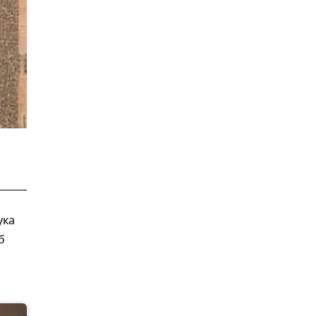
ука
б