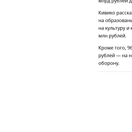
млрд рублей д
Кивико расска
на образовани
на культуру и
млн рублей.
Кроме того, 9
рублей — на 
оборону.