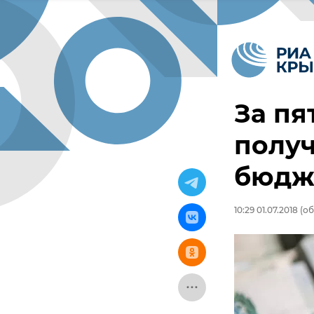
За пя
получ
бюдже
10:29 01.07.2018
(об