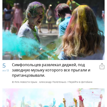
5
Симфопольцев развлекал диджей, под
заводную музыку которого все прыгали и
из 13
пританцовывали.
© РИА Новости Крым . Александр Полегенько
Перейти в фотобанк