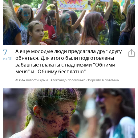
7
А еще молодые люди предлагала друг другу
обняться. Для этого были подготовлены
из 13
забавные плакаты с надписями "Обними
меня" и "Обниму бесплатно".
© РИА Новости Крым . Александр Полегенько
Перейти в фотобанк