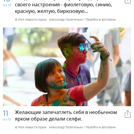
своего настроения - фиолетовую, синию,
из 13
красную, желтую, бирюзовую...
© РИА Новости Крым . Александр Полегенько
Перейти в фотобанк
11
Желающие запечатлеть себя в необычном
ярком образе делали селфи.
из 13
© РИА Новости Крым . Александр Полегенько
Перейти в фотобанк