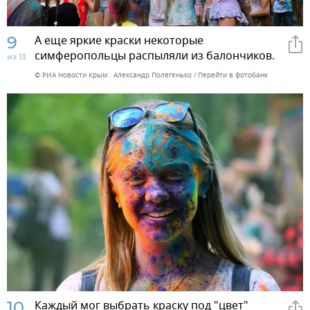
9
А еще яркие краски некоторые
симферопольцы распыляли из балончиков.
из 13
© РИА Новости Крым . Александр Полегенько
Перейти в фотобанк
10
Каждый мог выбрать краску под "цвет"