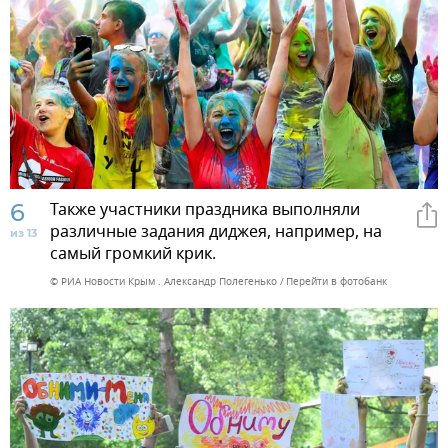
6
Также участники праздника выполняли
различные задания диджея, например, на
из 13
самый громкий крик.
© РИА Новости Крым . Александр Полегенько
Перейти в фотобанк