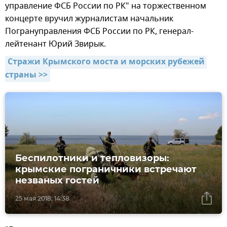
управление ФСБ России по РК" на торжественном
концерте вручил журналистам начальник
Погрануправления ФСБ России по РК, генерал-
лейтенант Юрий Звирык.
Стражи Крымского моста и морских рубежей 
страны >>
Беспилотники и тепловизоры:
крымские пограничники встречают
незваных гостей
25 мая 2018, 14:38