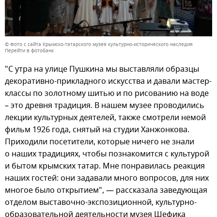
© Фото с сайта Крымско-татарского музея культурно-исторического наследия
Перейти в фотобанк
"С утра на улице Пушкина мы выставляли образцы
декоративно-прикладного искусства и давали мастер-
классы по золотному шитью и по рисованию на воде
– это древня традиция. В нашем музее проводились
лекции культурных деятелей, также смотрели немой
фильм 1926 года, снятый на студии Ханжонкова.
Приходили посетители, которые ничего не знали
о наших традициях, чтобы познакомится с культурой
и бытом крымских татар. Мне понравилась реакция
наших гостей: они задавали много вопросов, для них
многое было открытием", — рассказала заведующая
отделом выставочно-экспозиционной, культурно-
образовательной деятельности музея Шефика