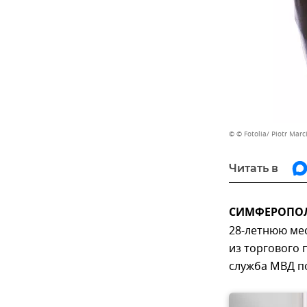
© © Fotolia/ Piotr Marc
Читать в
СИМФЕРОПОЛЬ
28-летнюю мес
из торгового 
служба МВД п