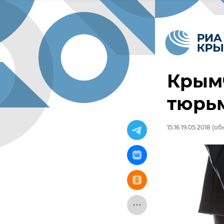
Крымч
тюрьм
15:16 19.05.2018
(обн