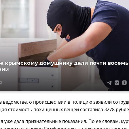
аж крымскому домушнику дали почти восемь
нии
20
в ведомстве, о происшествии в полицию заявили сотру
щая стоимость похищенных вещей составила 3278 рубле
 уже дала признательные показания. По ее словам, кур
на одном из рынков Симферополя, а полученные деньги