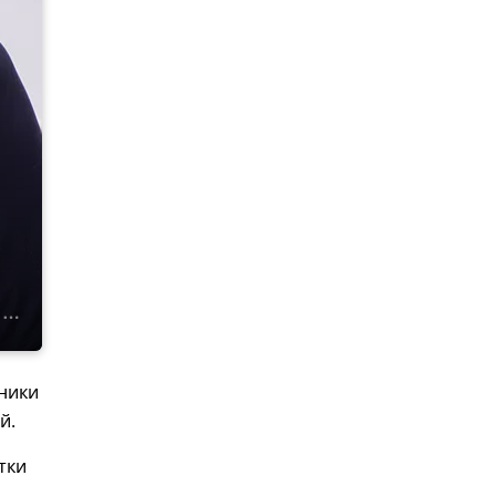
дники
й.
тки