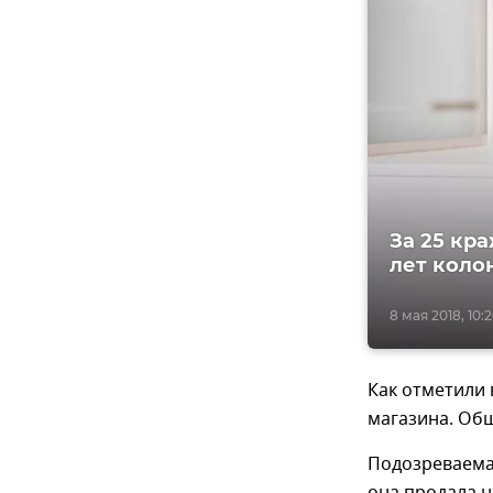
За 25 кр
лет коло
8 мая 2018, 10:
Как отметили 
магазина. Об
Подозреваемая
она продала 