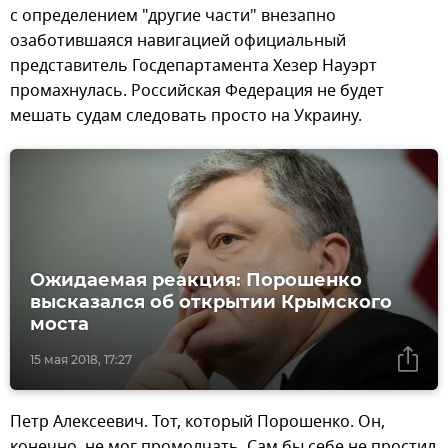
с определением "другие части" внезапно
озаботившаяся навигацией официальный
представитель Госдепартамента Хезер Науэрт
промахнулась. Российская Федерация не будет
мешать судам следовать просто на Украину.
Ожидаемая реакция: Порошенко
высказался об открытии Крымского
моста
15 мая 2018, 17:27
Петр Алексеевич. Тот, который Порошенко. Он,
конечно, не мог промолчать. Сам бы себе не простил