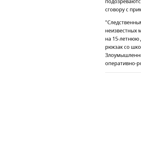
подозреваютс
сговору с при
"Следственны
неизвестных 
на 15-летнюю 
рюкзак со шк
Злоумышленни
оперативно-ро