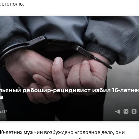
астополю.
пьяный дебошир-рецидивист избил 16-летне
а
1:17
0-летних мужчин возбуждено уголовное дело, они