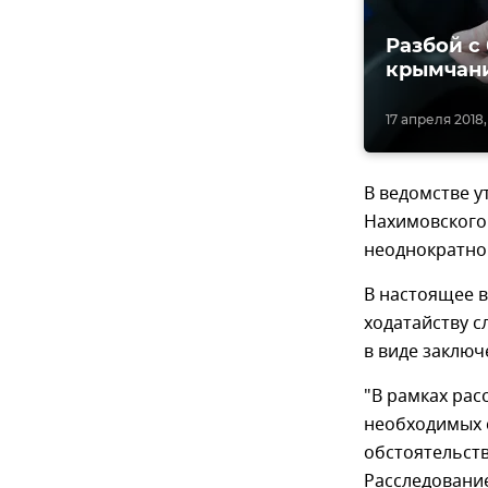
Разбой с
крымчани
17 апреля 2018,
В ведомстве у
Нахимовского
неоднократно
В настоящее 
ходатайству 
в виде заключ
"В рамках рас
необходимых с
обстоятельст
Расследование