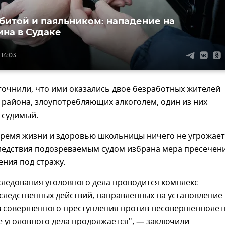
 битой и паяльником: нападение на
на в Судаке
 14:03
точнили, что ими оказались двое безработных жителей
 района, злоупотребляющих алкоголем, один из них
 судимый.
время жизни и здоровью школьницы ничего не угрожает
следствия подозреваемым судом избрана мера пресечен
ения под стражу.
следования уголовного дела проводится комплекс
ледственных действий, направленных на установление 
в совершенного преступления против несовершеннолет
 уголовного дела продолжается", — заключили