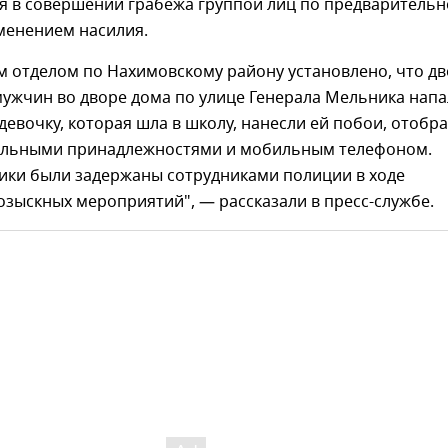
я в совершении грабежа группой лиц по предваритель
менением насилия.
м отделом по Нахимовскому району установлено, что дв
мужчин во дворе дома по улице Генерала Мельника нап
девочку, которая шла в школу, нанесли ей побои, отобр
ольными принадлежностями и мобильным телефоном.
ки были задержаны сотрудниками полиции в ходе
зыскных мероприятий", — рассказали в пресс-службе.