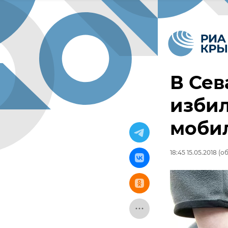
В Сев
изби
моби
18:45 15.05.2018
(об