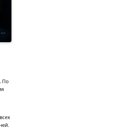
. По
ия
всех
ней.