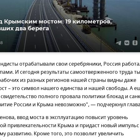
д Крымским мостом: 19 километров,
ших два берега
58
ндисты отрабатывали свои серебряники, Россия работа
пами. И сегодня результаты самоотверженного труда т
рабочих из разных регионов нашей страны видны даже
ост – это символ нашего единства и нашей свободы. А е
 свидетельство полного провала политики блокад и сан
итие России и Крыма невозможно", — подчеркнул глава
енова, ввод моста в эксплуатацию повысит уровень
ой привлекательности Крыма и придаст новый импульс
у развитию. Кроме того, это позволит увеличить