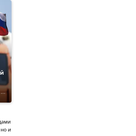
ий
дами
 но и