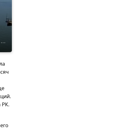
ла
ысяч
ще
кций.
 РК.
 его