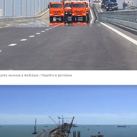
ергея Аксенов в Фейсбуке
Перейти в фотобанк