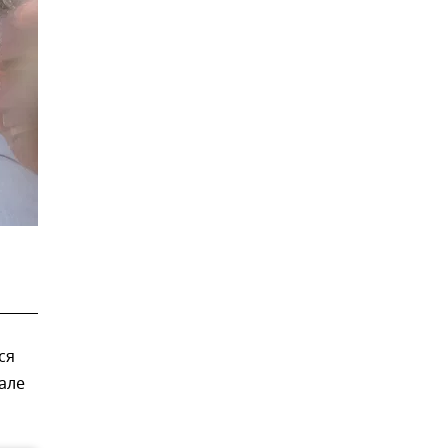
ся
але