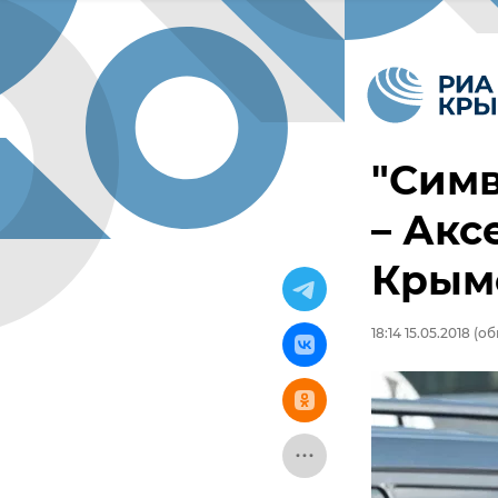
"Симв
– Акс
Крым
18:14 15.05.2018
(об