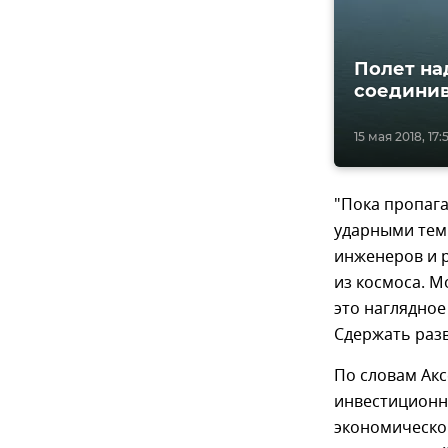
Полет на
соединив
15 мая 2018, 17:
"Пока пропага
ударными тем
инженеров и 
из космоса. М
это наглядное
Сдержать разв
По словам Акс
инвестиционн
экономическом