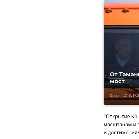
От Таман
мост
15 мая 2018, 17:
"Открытие Кры
масштабам и 
и достижениям