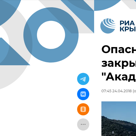
Опасн
закры
"Ака
07:45 24.04.2018
(о