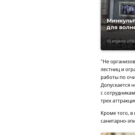
Минкульт
для волн
23 апреля 2018,
"Не организо
лестниц и огр
работы по очи
Допускается 
с сотрудникам
трех аттракци
Кроме того, в
санитарно-эп