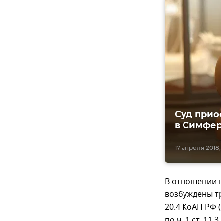
Суд прио
в Симфе
17 апреля 2018,
В отношении 
возбуждены тр
20.4 КоАП РФ 
по ч. 1 ст. 1