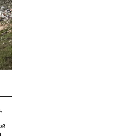
д
ой
й