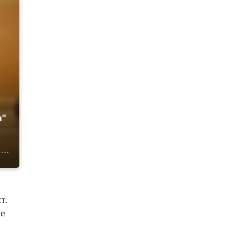
а"
т.
же