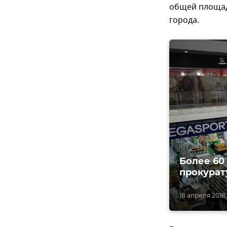
общей площадь
города.
Более 60
прокурат
18 апреля 2018,