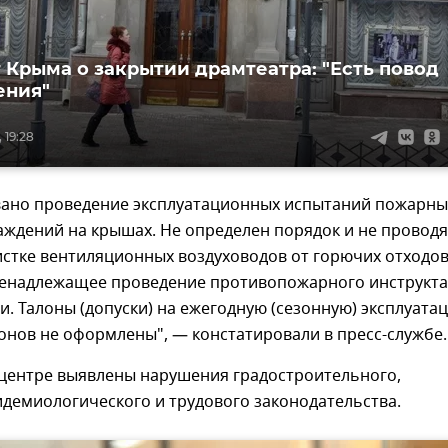
 Крыма о закрытии драмтеатра: "Есть повод
ения"
 19:28
вано проведение эксплуатационных испытаний пожарны
аждений на крышах. Не определен порядок и не проводя
стке вентиляционных воздуховодов от горючих отходов
ненадлежащее проведение противопожарного инструкт
и. Талоны (допуски) на ежегодную (сезонную) эксплуата
онов не оформлены", — констатировали в пресс-службе.
 центре выявлены нарушения градостроительного,
идемиологического и трудового законодательства.