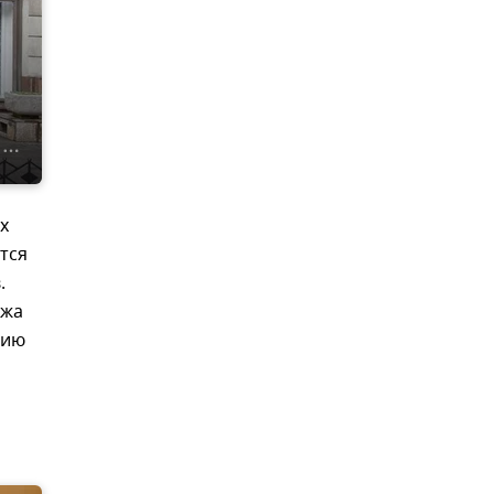
х
тся
.
ажа
цию