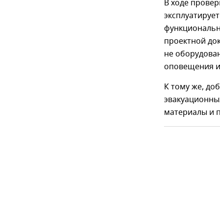
В ходе провер
эксплуатирует
функциональн
проектной до
не оборудова
оповещения и 
К тому же, до
эвакуационных
материалы и 