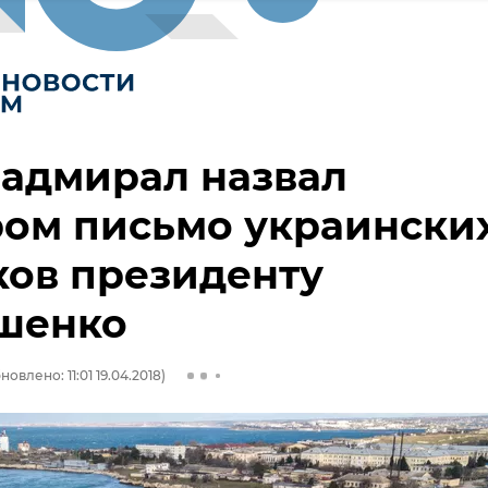
адмирал назвал
ром письмо украински
ков президенту
шенко
новлено: 11:01 19.04.2018)