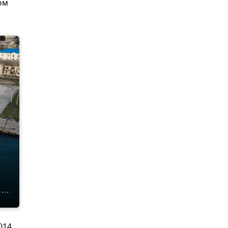
ом
014