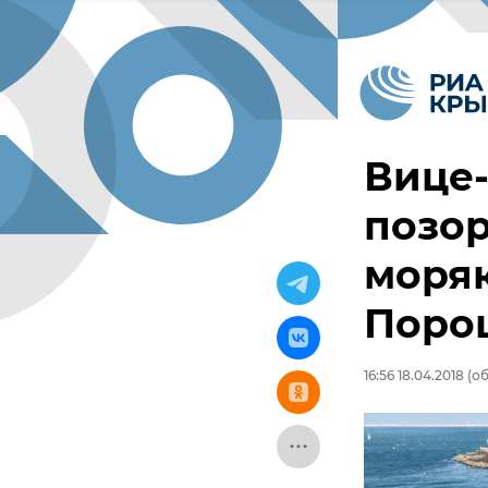
Вице-
позо
моря
Поро
16:56 18.04.2018
(об