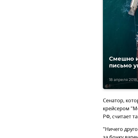
Смешно и
письмо у
18 апреля 2018, 
Сенатор, кот
крейсером "М
РФ, считает т
"Ничего друго
за бочку варе