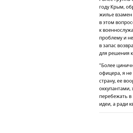
году Крым, об
жилье взамен 
в этом вопро
к военнослужа
проблему и н
в запас возвр
для решения 
"Более цинич
офицера, я н
страну, ее во
оккупантами, 
перебежать в 
идеи, а ради 