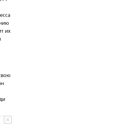
есса
ению
т их
я
свою
ан
ди