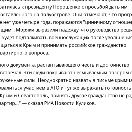
ратилась к президенту Порошенко с просьбой дать им
оставленного на полуострове. Они отмечают, что прогр
се нет уже четыре года, поражаются "циничному отнош
щим". Моряки выразили надежду, что руководство реши
е будет подталкивать военнослужащих после увольнени
ащаться в Крым и принимать российское гражданство
квартирного вопроса.
ного документа, растаптывающего честь и достоинство
е встречал. Эти люди покрывают несмываемым позором 
оруженные силы. Неоднократно назвать в письме крымч
хвалиться участием в АТО и тут же выражать готовность
Крым и Севастополь, принять другое гражданство не ра
квартир…" — сказал РИА Новости Куликов.