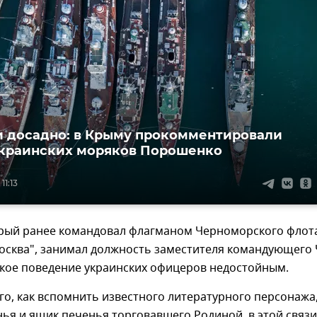
 досадно: в Крыму прокомментировали
краинских моряков Порошенко
11:13
орый ранее командовал флагманом Черноморского флот
осква", занимал должность заместителя командующего
акое поведение украинских офицеров недостойным.
го, как вспомнить известного литературного персонажа
нья и ящик печенья торговавшего Родиной, в этой связи