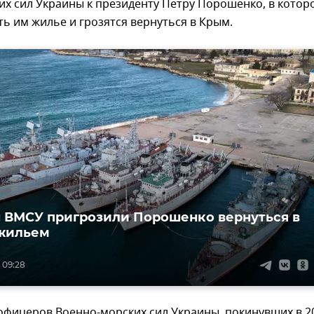
х сил Украины к президенту Петру Порошенко, в котор
ть им жилье и грозятся вернуться в Крым.
ВМСУ пригрозили Порошенко вернуться в
 жильем
 09:28
офицеров Военно-морских сил Украины, покинувших в 2