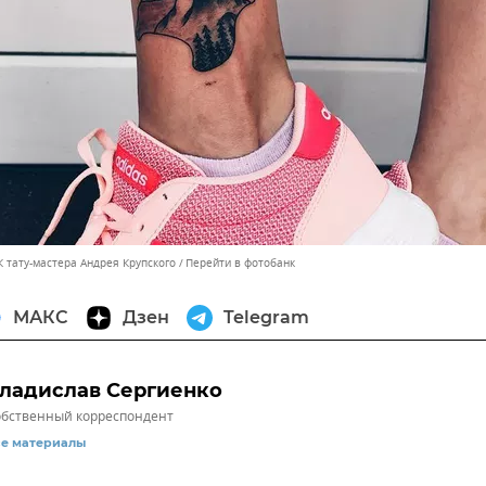
 тату-мастера Андрея Крупского
Перейти в фотобанк
МАКС
Дзен
Telegram
ладислав Сергиенко
бственный корреспондент
се материалы