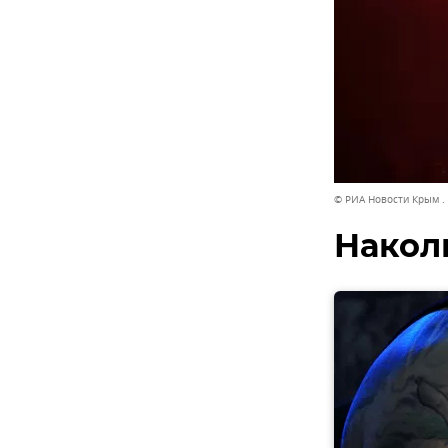
© РИА Новости Крым .
Накол