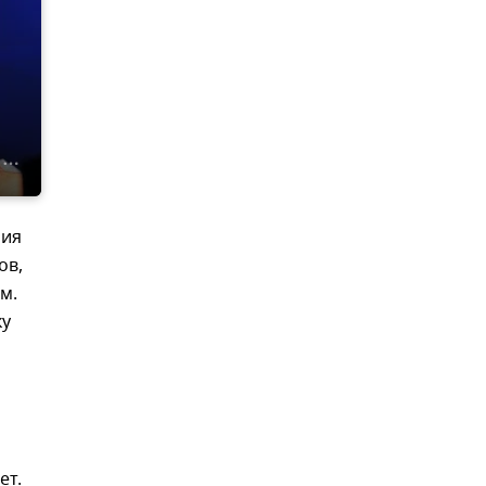
ния
ов,
м.
ку
ет.