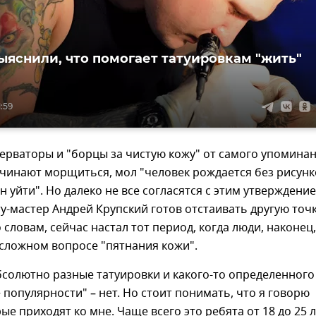
ыяснили, что помогает татуировкам "жить"
1:59
ерваторы и "борцы за чистую кожу" от самого упомина
чинают морщиться, мол "человек рождается без рисунк
н уйти". Но далеко не все согласятся с этим утверждение
у-мастер Андрей Крупский готов отстаивать другую точ
о словам, сейчас настал тот период, когда люди, наконец,
 сложном вопросе "пятнания кожи".
солютно разные татуировки и какого-то определенного
е популярности" – нет. Но стоит понимать, что я говорю
ые приходят ко мне. Чаще всего это ребята от 18 до 25 л