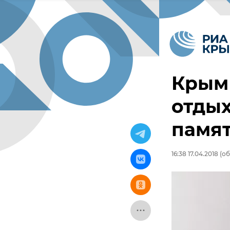
Крым 
отдых
памят
16:38 17.04.2018
(об