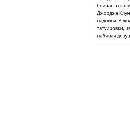
Сейчас отпали
Джорджа Клуни
надписи. У лю
татуировки, ц
набивая девуш