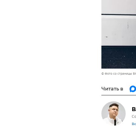
© Фото со страницы ВК
Читать в
В
Со
В