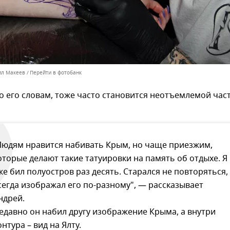
ил Макеев
Перейти в фотобанк
о его словам, тоже часто становится неотъемлемой час
Людям нравится набивать Крым, но чаще приезжим,
оторые делают такие татуировки на память об отдыхе. Я
же бил полуостров раз десять. Старался не повторяться,
сегда изображал его по-разному", — рассказывает
ндрей.
едавно он набил другу изображение Крыма, а внутри
онтура – вид на Ялту.