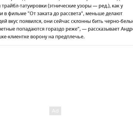
 трайбл-татуировки (этнические узоры — ред.), как у
 в фильме "От заката до рассвета", меньше делают
дей вкус появился, они сейчас склонны бить черно-белы
ветные попадаются гораздо реже", — рассказывает Андр
ке-клиентке ворону на предплечье.