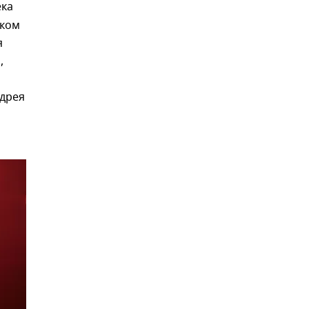
ека
нком
я
,
ндрея