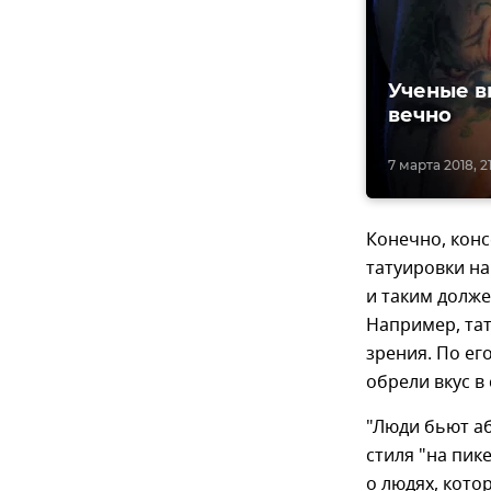
Ученые в
вечно
7 марта 2018, 2
Конечно, конс
татуировки на
и таким долже
Например, тат
зрения. По ег
обрели вкус в
"Люди бьют аб
стиля "на пик
о людях, котор