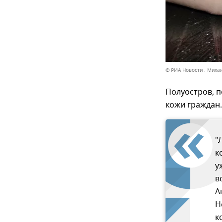
© РИА Новости . Миха
Полуостров, п
кожи граждан.
"
к
у
в
А
Н
к