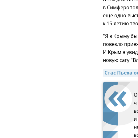
в Симферополе
еще одно выс
к 15-летию тв
"Я в Крыму бы
повезло приех
И Крым я увид
новую сагу "В
Стас Пьеха 
О
ч
в
и
н
в