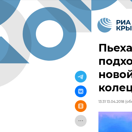
Пьеха
подх
новой
колец
13:31 13.04.2018
(обн