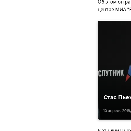
Об этом он ра
центре МИА "Р
Стас Пье
10 апреля 2018,
В эти дни Пье