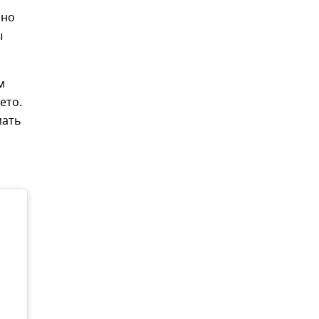
ано
ы
м
ето.
мать