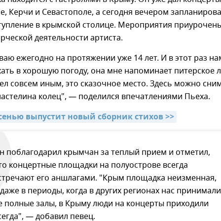
, Керчи и Севастополе, а сегодня вечером запланиров
тупление в крымской столице. Мероприятия приурочен
орческой деятельности артиста.
ваю ежегодно на протяжении уже 14 лет. И в этот раз на
ать в хорошую погоду, она мне напоминает питерское л
ел совсем иным, это сказочное место. Здесь можно сни
ластелина колец", — поделился впечатлениями Пьеха.
осенью выпустит новый сборник стихов >>
н поблагодарил крымчан за теплый прием и отметил,
то концертные площадки на полуострове всегда
стречают его аншлагами. "Крым площадка неизменная,
 даже в периоды, когда в других регионах нас принимали
е полные залы, в Крыму люди на концерты приходили
сегда", — добавил певец.