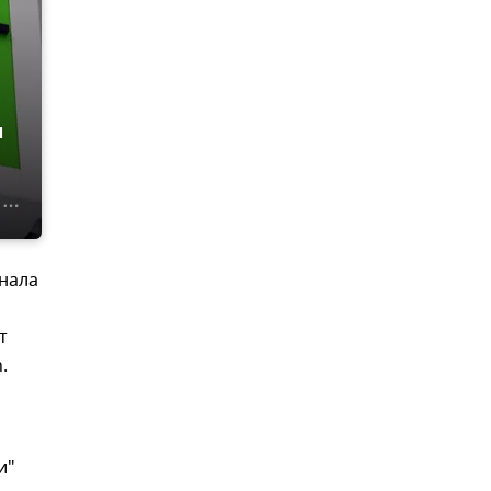
ы
анала
т
.
и"