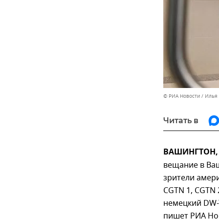
© РИА Новости / Илья
Читать в
ВАШИНГТОН, 
вещание в Ваш
зрители амери
CGTN 1, CGTN 
немецкий DW-TV
пишет РИА Но