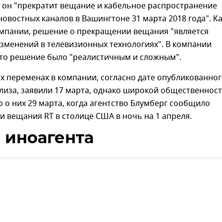
 он "прекратит вещание и кабельное распространение
овостных каналов в Вашингтоне 31 марта 2018 года". К
омпании, решение о прекращении вещания "является
зменений в телевизионных технологиях". В компании
что решение было "реалистичным и сложным".
х переменах в компании, согласно дате опубликованно
елиза, заявили 17 марта, однако широкой общественнос
о о них 29 марта, когда агентство Блумберг сообщило
 вещания RT в столице США в ночь на 1 апреля.
 иноагента