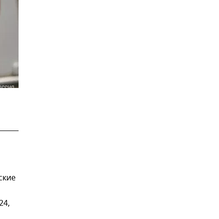
ские
24,