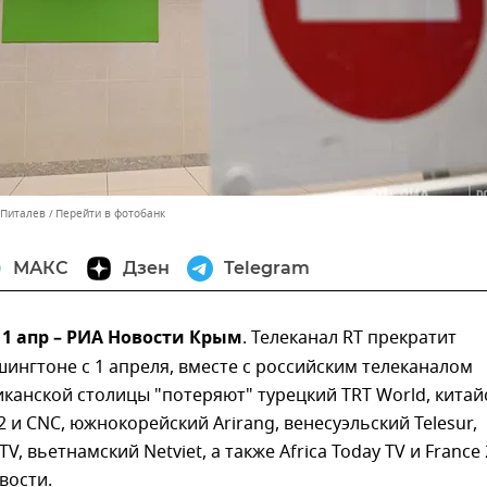
 Питалев
Перейти в фотобанк
МАКС
Дзен
Telegram
1 апр – РИА Новости Крым
. Телеканал RT прекратит
ингтоне с 1 апреля, вместе с российским телеканалом
канской столицы "потеряют" турецкий TRT World, китай
2 и CNC, южнокорейский Arirang, венесуэльский Telesur,
, вьетнамский Netviet, а также Africa Today TV и France 
вости.