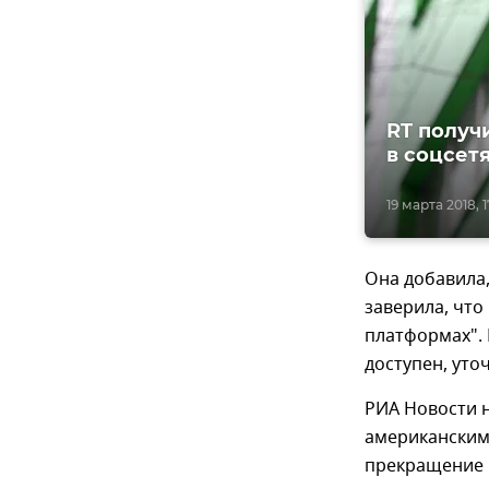
RT получ
в соцсет
19 марта 2018, 1
Она добавила,
заверила, что
платформах". 
доступен, уто
РИА Новости 
американским
прекращение 