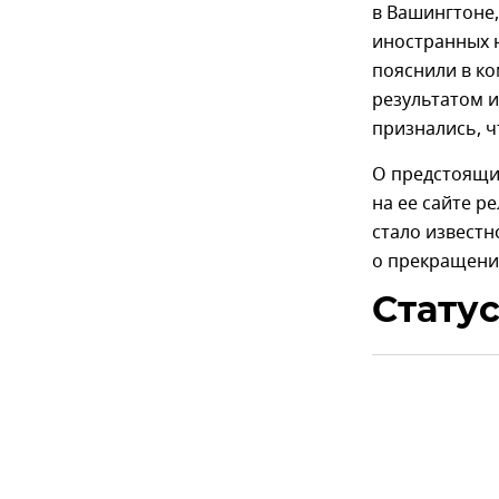
в Вашингтоне,
иностранных н
пояснили в к
результатом и
признались, 
О предстоящи
на ее сайте р
стало известн
о прекращении
Статус