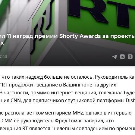
ил 11 наград премии Shorty Awards за проект
ях
7:43
 что таких надежд больше не осталось. Руководитель к
 "RT продолжит вещание в Вашингтоне на других
В частности, помимо интернет-вещания, телеканал буде
чнил CNN, для подписчиков спутниковой платформы Dish
не располагает комментарием MHz, однако в интервью
 СМИ ее руководитель Фред Томас заверил, что
вещания RT является "нелепым совпадением по времен