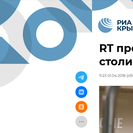
RT пр
стол
11:23 01.04.2018
(об