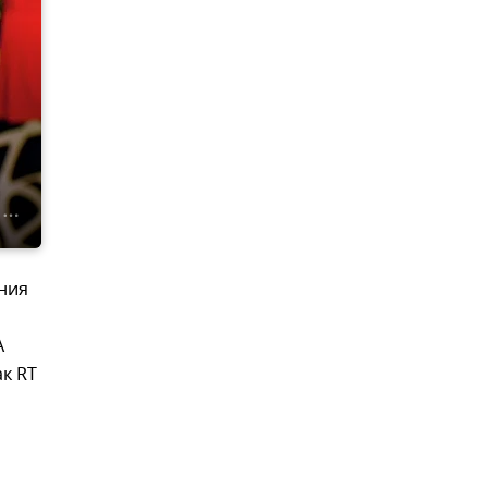
ния
А
ак RT