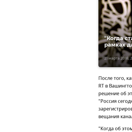
"Когда с
рамках д
21 марта 2018, 
После того, 
RT в Вашингто
решение об э
"Россия сегод
зарегистриров
вещания кана
"Когда об это