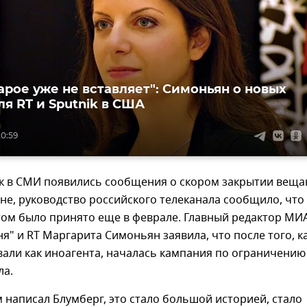
тарое уже не вставляет": Симоньян о новых
ля RT и Sputnik в США
20:59
как в СМИ появились сообщения о скором закрытии веща
не, руководство российского телеканала сообщило, что
том было принято еще в феврале. Главный редактор МИ
ня" и RT Маргарита Симоньян заявила, что после того, к
али как иноагента, началась кампания по ограничению
ла.
м написал Блумберг, это стало большой историей, стало