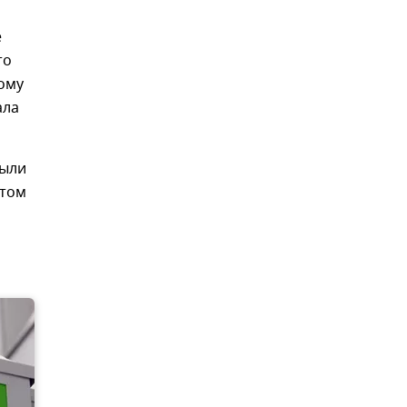
е
то
тому
ала
были
этом