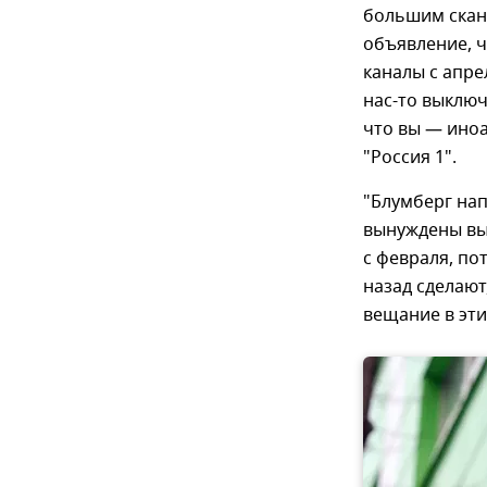
большим сканд
объявление, ч
каналы с апре
нас-то выключ
что вы — иноа
"Россия 1".
"Блумберг нап
вынуждены вын
с февраля, по
назад сделают
вещание в эти