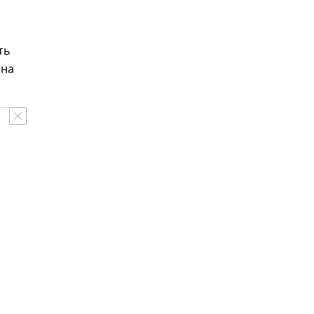
ть
ана