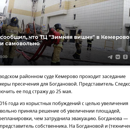
сообщил, что ТЦ "Зимняя вишня" в Кемерово
и самовольно
11:00
аводском районном суде Кемерово проходит заседание
меры пресечения для Богдановой. Представитель Следк
ючить ее под стражу до 25 мая.
2016 года из корыстных побуждений с целью увеличения
вольно приняла решение об увеличении площадей,
репланировки, чем затруднила эвакуацию. Богданова —
редставитель собственника. На Богдановой и (техниче