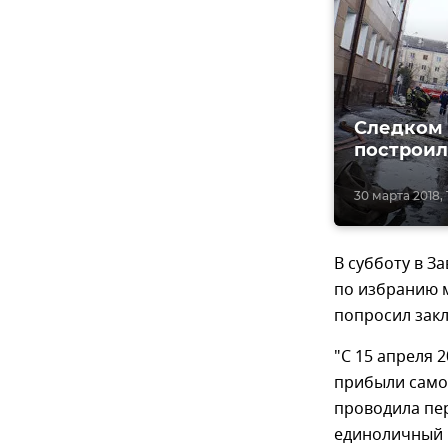
Следком 
построил
30 марта 2018, 
В субботу в З
по избранию 
попросил закл
"С 15 апреля 
прибыли само
проводила пе
единоличный п