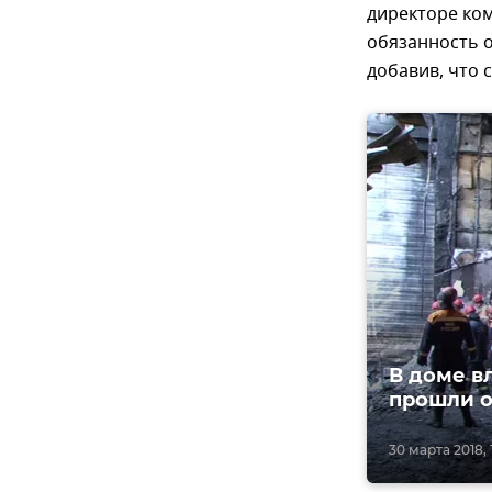
директоре ком
обязанность о
добавив, что 
В доме в
прошли 
30 марта 2018, 