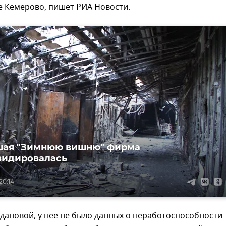
е Кемерово, пишет РИА Новости.
шая "Зимнюю вишню" фирма
видировалась
20:14
дановой, у нее не было данных о неработоспособности