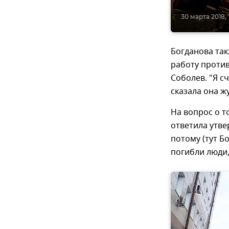
30 марта 2018, 
Богданова так
работу проти
Соболев. "Я с
сказала она ж
На вопрос о т
ответила утве
потому (тут Б
погибли люди, 