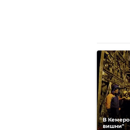
В Кемеро
вишни"