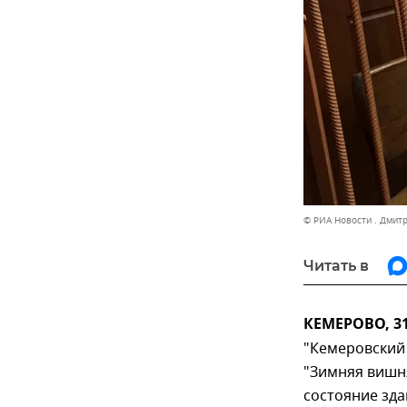
© РИА Новости . Дмит
Читать в
КЕМЕРОВО, 3
"Кемеровский
"Зимняя вишн
состояние зда