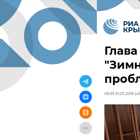
Глава
"Зимн
пробл
09:39 31.03.2018
(об