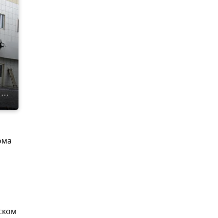
ома
ском