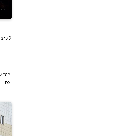
оргий
числе
 что