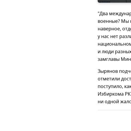
"Два междуна
военные? Мы н
наверное, отд
у нас нет раз
национальному
и люди разных
замглавы Ми
Зырянов подч
отметили дос
поступило, ка
Избиркома РК
ни одной жало