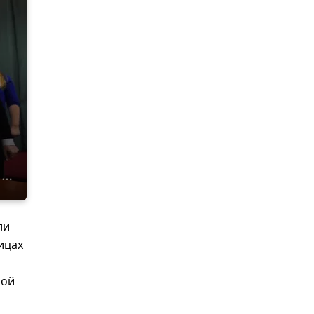
ли
ицах
ной