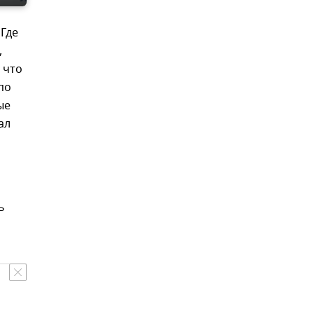
Где
,
 что
по
ые
ал
ь