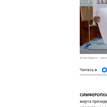
© РИА Новости . Алек
Читать в
СИМФЕРОПОЛЬ
марта презид