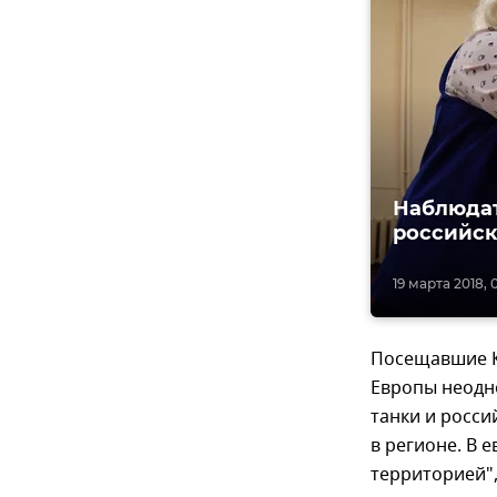
Наблюдат
российск
19 марта 2018, 
Посещавшие К
Европы неодно
танки и росси
в регионе. В
территорией",