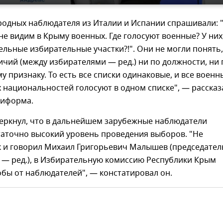
родных наблюдателя из Италии и Испании спрашивали: "
е видим в Крыму военных. Где голосуют военные? У них
ельные избирательные участки?!". Они не могли понять,
личий (между избирателями — ред.) ни по должности, ни 
 признаку. То есть все списки одинаковые, и все военн
 национальностей голосуют в одном списке", — рассказ
ниформа.
еркнул, что в дальнейшем зарубежные наблюдатели
таточно высокий уровень проведения выборов. "Не
к и говорил Михаил Григорьевич Малышев (председател
 — ред.), в Избирательную комиссию Республики Крым
бы от наблюдателей", — констатировал он.