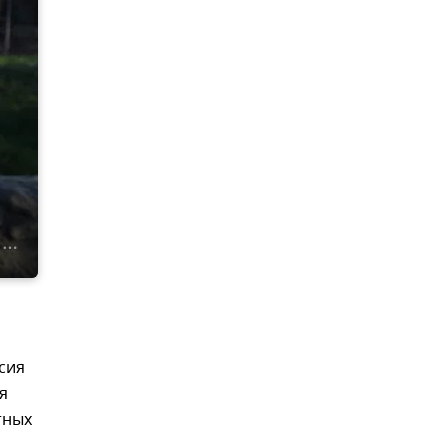
сия
я
тных