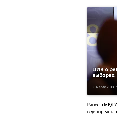
ЦИК о ре
выборах:
16 марта 2018, 1
Ранее в МВД У
в диппредстав