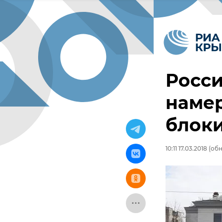
Росси
наме
блок
10:11 17.03.2018
(обн