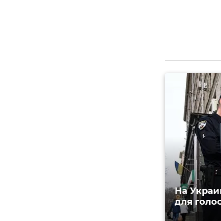
На Украи
для голо