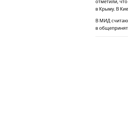
отметили, что
в Крыму. В Ки
В МИД считают
в общепринят