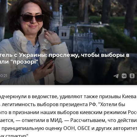
ель с Украины: прослежу, чтобы выборы в
ли "прозорi"
0:21
одчеркнули в ведомстве, удивляют также призывы Киева
 легитимность выборов президента РФ. "Хотели бы
 что в признании наших выборов киевским режимом Рос
ается, — отметили в МИД. — Рассчитываем, что действи
т принципиальную оценку ООН, ОБСЕ и других авторите
х структур".