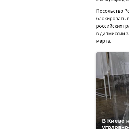
Посольство Р
блокировать в
российских гр
в дипмиссии з
марта.
В Киеве 
уголовно