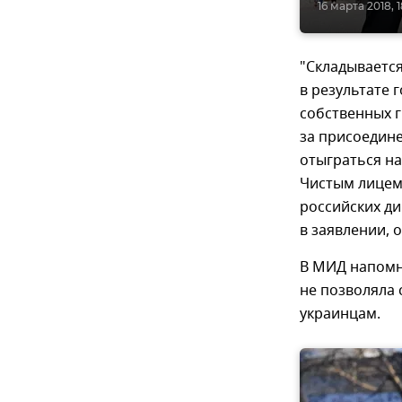
16 марта 2018, 1
"Складывается
в результате 
собственных г
за присоедине
отыграться на
Чистым лицеме
российских ди
в заявлении, 
В МИД напомн
не позволяла
украинцам.