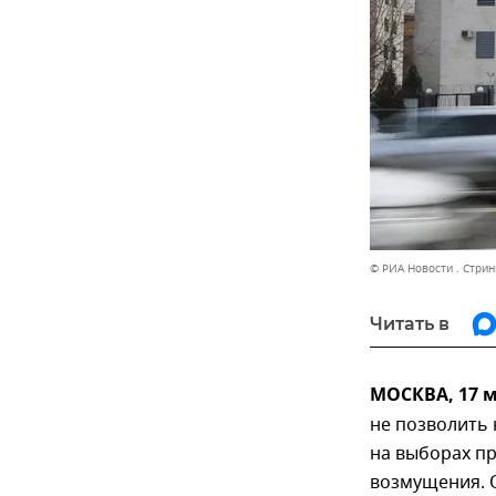
© РИА Новости . Стрин
Читать в
МОСКВА, 17 
не позволить
на выборах пр
возмущения. О