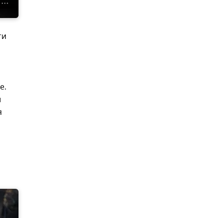
ти
е.
и
я