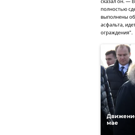
сказал он. — 
полностью сде
выполнены объ
асфальта, ид
ограждения".
Движение
мае