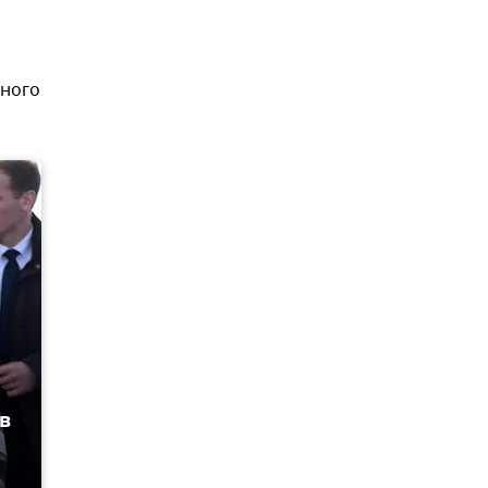
рного
в