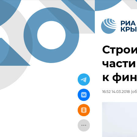
Стро
части
к фин
16:52 14.03.2018
(об