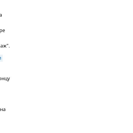
а
аре
аж".
 
онцу
 на