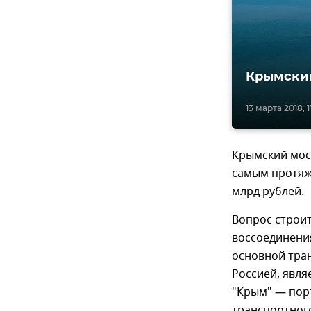
Крымский
13 марта 2018, 1
Крымский мос
самым протяже
млрд рублей.
Вопрос строит
воссоединения
основной тра
Россией, явля
"Крым" — порт
транспортного