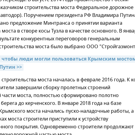
аказчиком строительства моста Федеральное дорожное
савтодор). Поручением президента РФ Владимира Путин
ано предложение Минтранса о принятии варианта
 моста в створе косы Тузла в качестве основного. В янв
езультате конкурентных переговоров генеральным
строительства моста было выбрано ООО "Стройгазмонт
, чтобы люди могли пользоваться Крымским мостом
Путин >>
 строительства моста началась в феврале 2016 года. К к
оители завершили сборку пролетных строений
 части моста, полностью сформировано полотно
 берега до керченского. В январе 2018 года на базе
Крымского моста начались пуско-наладочные работы, а
ках моста строители приступили к устройству
нного покрытия. Одновременно строители продолжают
елезнодорожной частью моста.