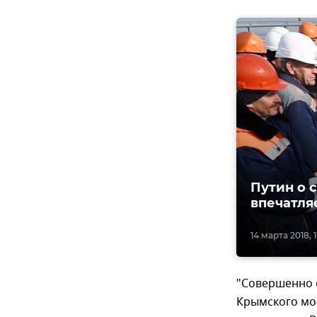
Путин о 
впечатля
14 марта 2018, 1
"Совершенно 
Крымского мос