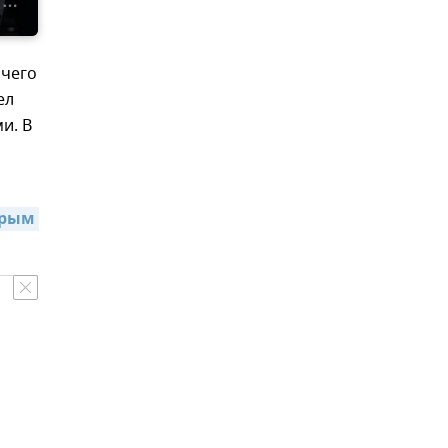
очего
ел
и. В
рым 