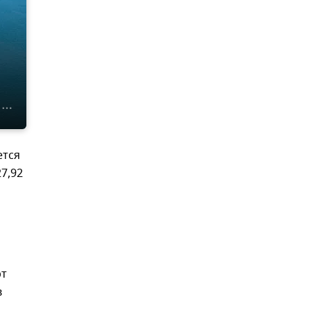
ется
7,92
рт
в