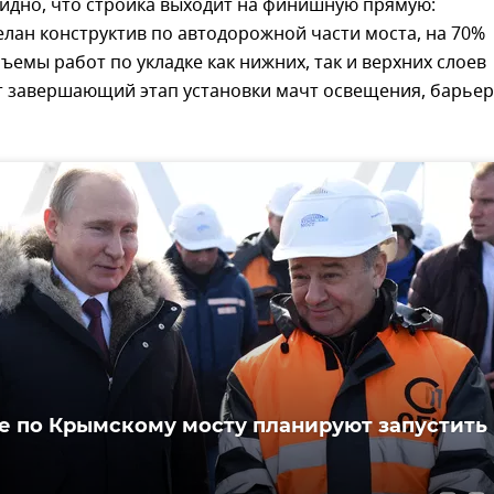
Видно, что стройка выходит на финишную прямую:
лан конструктив по автодорожной части моста, на 70%
емы работ по укладке как нижних, так и верхних слоев
ет завершающий этап установки мачт освещения, барье
 по Крымскому мосту планируют запустить 