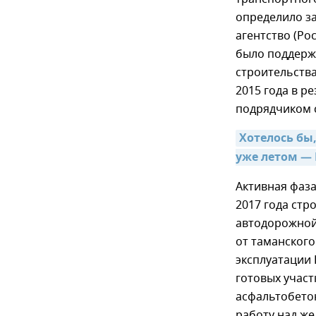
определило з
агентство (Ро
было поддерж
строительства
2015 года в р
подрядчиком 
Хотелось бы
уже летом — 
Активная фаза
2017 года стр
автодорожной
от таманского
эксплуатации 
готовых участ
асфальтобето
работу над ж