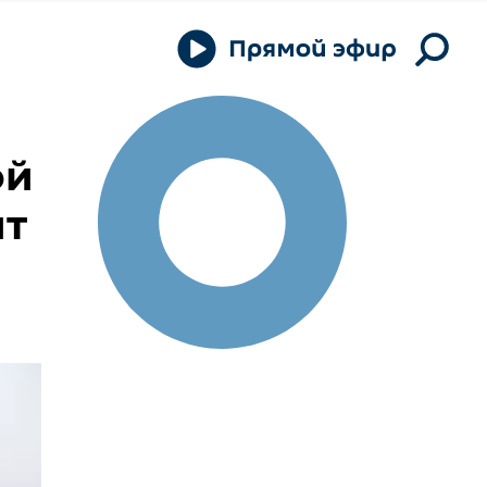
ой
ит