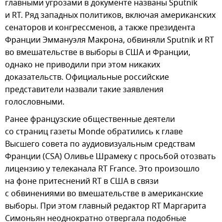
главными угрозами в документе названы Sputnik
и RT. Ряд западных политиков, включая американских
сенаторов и конгрессменов, а также президента
Франции Эммануэля Макрона, обвиняли Sputnik и RT
во вмешательстве в выборы в США и Франции,
однако не приводили при этом никаких
доказательств. Официальные российские
представители назвали такие заявления
голословными.
Ранее французские общественные деятели
со страниц газеты Monde обратились к главе
Высшего совета по аудиовизуальным средствам
Франции (CSA) Оливье Шрамеку с просьбой отозвать
лицензию у телеканала RT France. Это произошло
на фоне притеснений RT в США в связи
с обвинениями во вмешательстве в американские
выборы. При этом главный редактор RT Маргарита
Симоньян неоднократно отвергала подобные