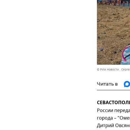
© РИА Новости . Серг
Читать в
СЕВАСТОПОЛЬ
России переда
города – "Оме
Дитрий Овсян