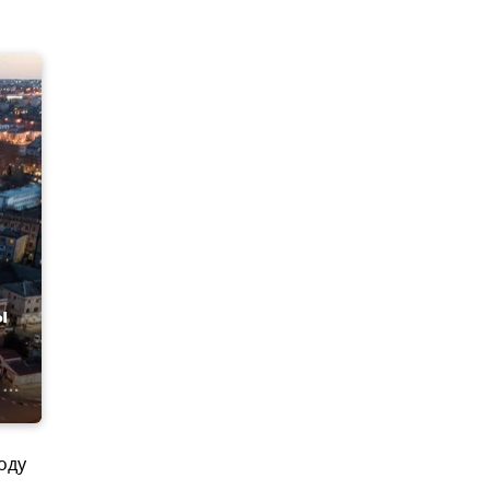
ы
оду