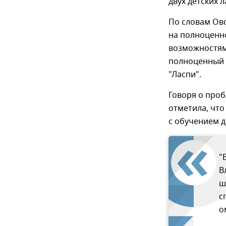
двух детских л
По словам Овс
на полноценн
возможностями
полноценный с
"Ласпи".
Говоря о про
отметила, что
с обучением д
"
В
ш
с
о