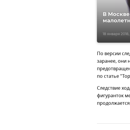
В Москве
малолетн
18 января 2018,
По версии сл
заранее, они 
предотвращен
по статье "То
Следствие ход
фигуранток ме
продолжается,