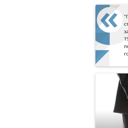
"
с
з
1
п
г