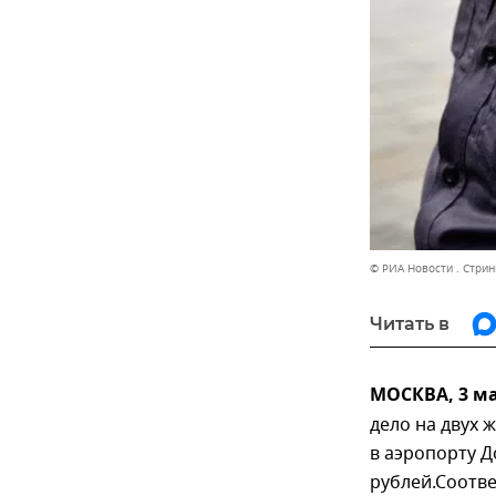
© РИА Новости . Стрин
Читать в
МОСКВА, 3 м
дело на двух 
в аэропорту Д
рублей.Соотв