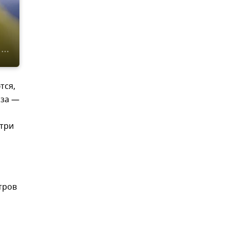
тся,
аза —
 три
и
тров