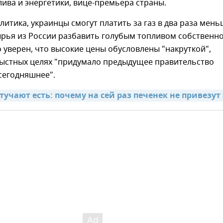
ива и энергетики, вице-премьера страны.
итика, украинцы смогут платить за газ в два раза мень
ырья из России разбавить голубым топливом собственн
 уверен, что высокие цены обусловлены "накруткой",
рыстных целях "придумало предыдущее правительство
сегодняшнее".
учают есть: почему на сей раз печенек не привезут 