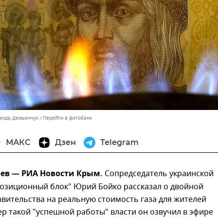
сандр Демьянчук
Перейти в фотобанк
МАКС
Дзен
Telegram
фев — РИА Новости Крым.
Сопредседатель украинской
озиционный блок" Юрий Бойко рассказал о двойной
авительства на реальную стоимость газа для жителей
р такой "успешной работы" власти он озвучил в эфире