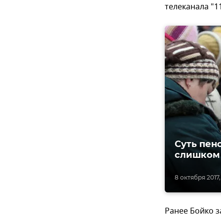
телеканала "1
Суть пен
слишком 
8 октября 2017,
Ранее Бойко 