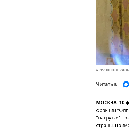
© РИА Новости . Алек
Читать в
МОСКВА, 10 
фракции "Опп
"накрутке" пр
страны. Приме