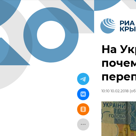
На Ук
поче
переп
10:10 10.02.2018
(об