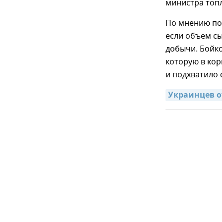
министра топл
По мнению пол
если объем с
добычи. Бойко
которую в ко
и подхватило 
Украинцев от