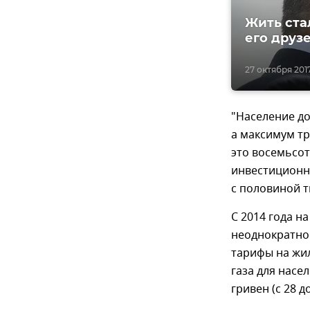
Жить ста
его друз
27 октября 2017
"Население до
а максимум тр
это восемьсот
инвестиционна
с половиной т
С 2014 года н
неоднократное
тарифы на жи
газа для насел
гривен (с 28 д