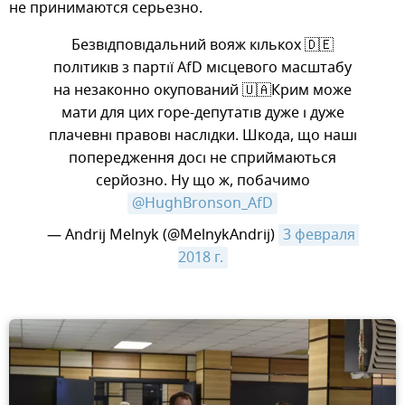
не принимаются серьезно.
Безвідповідальний вояж кількох 🇩🇪
політиків з партії AfD місцевого масштабу
на незаконно окупований 🇺🇦Крим може
мати для цих горе-депутатів дуже і дуже
плачевні правові наслідки. Шкода, що наші
попередження досі не сприймаються
серйозно. Ну що ж, побачимо
@HughBronson_AfD
— Andrij Melnyk (@MelnykAndrij)
3 февраля 
2018 г.