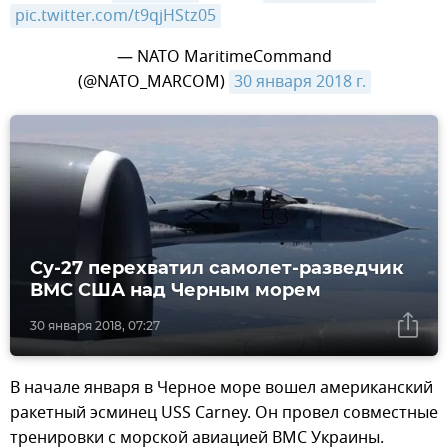
pic.twitter.com/t9qjHStz05
— NATO MaritimeCommand
(@NATO_MARCOM)
30 января 2018 г.
Су-27 перехватил самолет-разведчик
ВМС США над Черным морем
30 января 2018, 07:27
​​В начале января в Черное море вошел американский
ракетный эсминец USS Carney. Он провел совместные
тренировки с морской авиацией ВМС Украины.