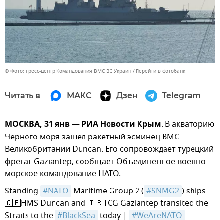
© Фото: пресс-центр Командования ВМС ВС Украин
Перейти в фотобанк
Читать в
МАКС
Дзен
Telegram
МОСКВА, 31 янв — РИА Новости Крым
. В акваторию
Черного моря зашел ракетный эсминец ВМС
Великобритании Duncan. Его сопровождает турецкий
фрегат Gaziantep, сообщает Объединенное военно-
морское командование НАТО.
Standing
#NATO
Maritime Group 2 (
#SNMG2
) ships
🇬🇧HMS Duncan and 🇹🇷TCG Gaziantep transited the
Straits to the
#BlackSea
today |
#WeAreNATO