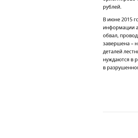
рублей.
В июне 2015 г
информации а
обвал, провод
завершена – н
деталей лестн
нуждаются в р
в разрушенно