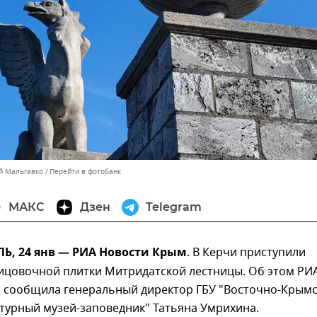
ей Мальгавко
Перейти в фотобанк
МАКС
Дзен
Telegram
, 24 янв — РИА Новости Крым
. В Керчи приступили
лицовочной плитки Митридатской лестницы. Об этом РИ
 сообщила генеральный директор ГБУ "Восточно-Крым
турный музей-заповедник" Татьяна Умрихина.