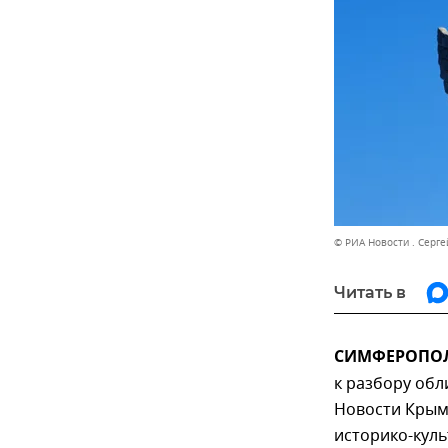
© РИА Новости . Серг
Читать в
СИМФЕРОПОЛЬ
к разбору об
Новости Крым
историко-куль