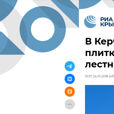
В Кер
плит
лест
13:57 24.01.2018
(об