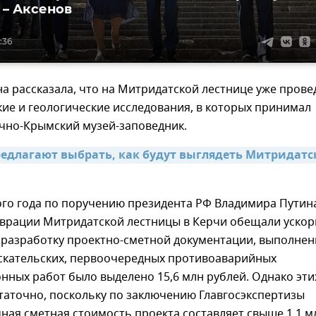
 – Аксенов
:36
на рассказала, что на Митридатской лестнице уже пров
ие и геологические исследования, в которых принимал
очно-Крымский музей-заповедник.
едлагают выбрать, как будут выглядеть Митридатск
го года по поручению президента РФ Владимира Путин
аврации Митридатской лестницы в Керчи обещали ускор
а разработку проектно-сметной документации, выполнен
скательских, первоочередных противоаварийных
нных работ было выделено 15,6 млн рублей. Однако эти
таточно, поскольку по заключению Главгосэкспертизы
ая сметная стоимость проекта составляет свыше 1,1 м