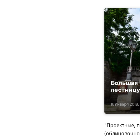
Большая 
лестницу
16 января 2018, 
"Проектные, п
(облицовочной