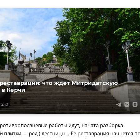
реставрация: что ждет Митридатскую
 в Керчи
12:10
ротивооползневые работы идут, начата разборка
 плитки — ред.) лестницы… Ее реставрация начнется п