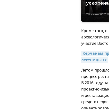
ускорена
28 июня 2017, 11
Кроме того, о
археологическ
участие Вост
Керчанам пр
лестницы >>
Летом прошло
процесс рест
В 2016 году н
проектно-изы
и реставрацио
средств недос
ориентировочн