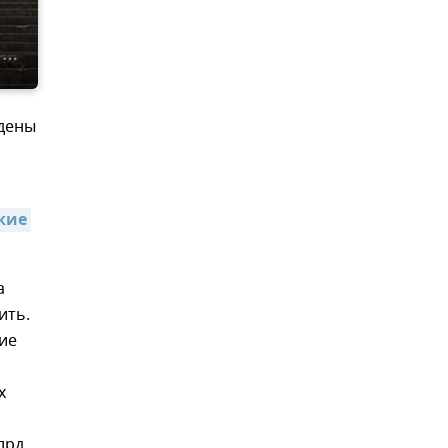
едены
ие 
а
ить.
ие
х
лрд