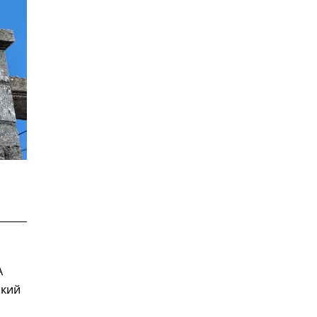
А
ский