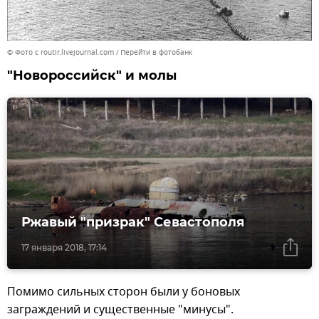
© Фото с routir.livejournal.com
Перейти в фотобанк
"Новороссийск" и молы
Ржавый "призрак" Севастополя
17 января 2018, 17:14
Помимо сильных сторон были у боновых
заграждений и существенные "минусы".