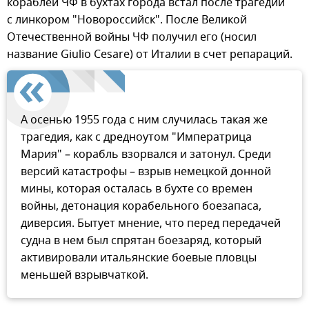
кораблей ЧФ в бухтах города встал после трагедии
с линкором "Новороссийск". После Великой
Отечественной войны ЧФ получил его (носил
название Giulio Cesare) от Италии в счет репараций.
А осенью 1955 года с ним случилась такая же
трагедия, как с дредноутом "Императрица
Мария" – корабль взорвался и затонул. Среди
версий катастрофы – взрыв немецкой донной
мины, которая осталась в бухте со времен
войны, детонация корабельного боезапаса,
диверсия. Бытует мнение, что перед передачей
судна в нем был спрятан боезаряд, который
активировали итальянские боевые пловцы
меньшей взрывчаткой.