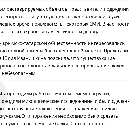
ом реставрируемых объектов представители подрядчик
се вопросы присутствующих, а также развеяли слухи,
леднее время появляются в некоторых СМИ. В частност
вопросы сохранения аутентичности дворца.
и крымско-татарской общественности интересовались
ью полной замены балок в Большой мечети. Представи
а Юлия Иванишкина пояснила, что существующие
пришли в негодность и дальнейшее пребывание людей
о небезопасным.
Мы проводили работы с учетом сейсмонагрузки,
роводили микологические исследования, и были сделан
оответствующие заключения о поражениях гнилью
 жучками. Эти поражения необходимо было срезать,
 это уменьшает сечение балки. Соответственно