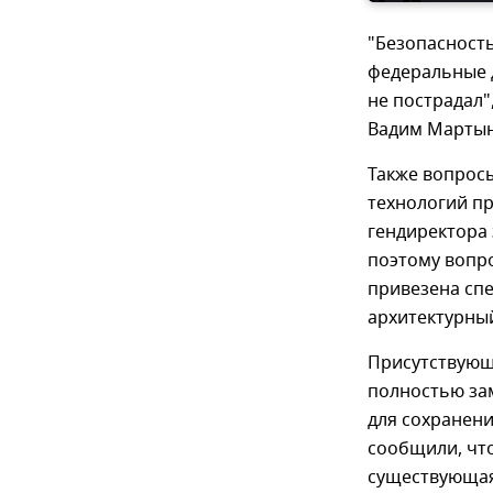
"Безопасность
федеральные д
не пострадал"
Вадим Марты
Также вопрос
технологий п
гендиректора 
поэтому вопро
привезена сп
архитектурный
Присутствующ
полностью за
для сохранени
сообщили, что
существующая