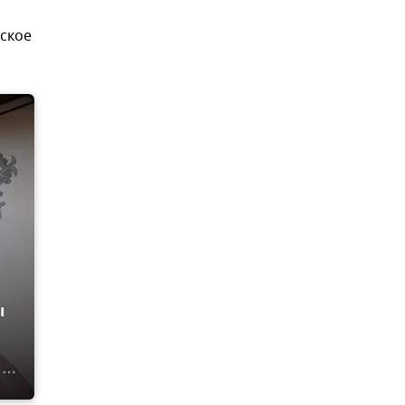
ское
ы