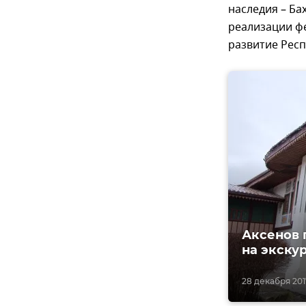
наследия – Ба
реализации ф
развитие Респ
Аксенов 
на экску
28 декабря 2017