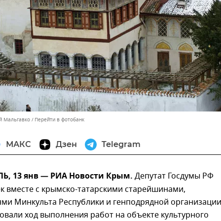
ей Мальгавко
Перейти в фотобанк
МАКС
Дзен
Telegram
, 13 янв — РИА Новости Крым.
Депутат Госдумы РФ
к вместе с крымско-татарскими старейшинами,
ями Минкульта Республики и генподрядной организаци
овали ход выполнения работ на объекте культурного