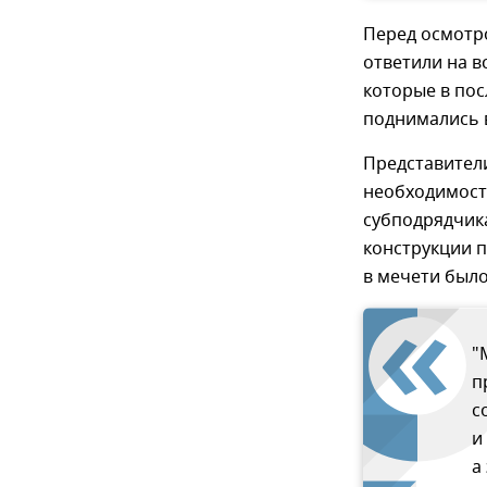
Перед осмотр
ответили на в
которые в пос
поднимались 
Представител
необходимост
субподрядчик
конструкции 
в мечети был
"
п
с
и
а