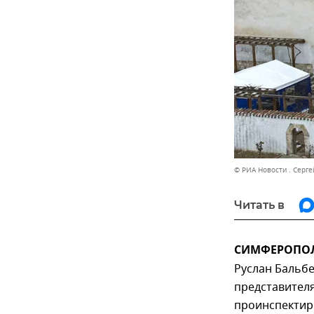
© РИА Новости . Серг
Читать в
СИМФЕРОПОЛЬ
Руслан Бальбе
представител
проинспектир