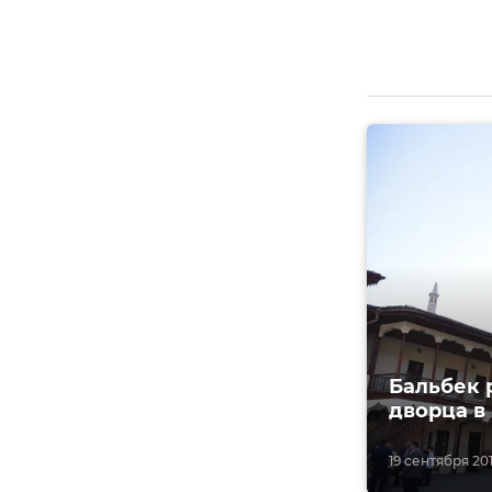
Бальбек 
дворца в
19 сентября 201