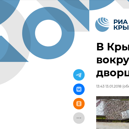
В Кры
вокру
двор
13:43 13.01.2018
(обн