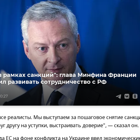
в рамках санкций": глава Минфина Франции
л развивать сотрудничество с РФ
10:27
все реалисты. Мы выступаем за пошаговое снятие санкц
уг другу на уступки, выстраивать доверие", — сказал он.
да ЕС на фоне конфликта на Украине ввел экономически