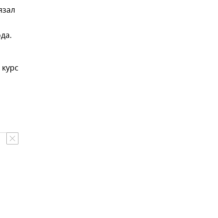
язал
да.
 курс