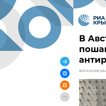
В Ав
поша
анти
16:15 10.01.2018
(обн