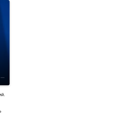
ий.
е