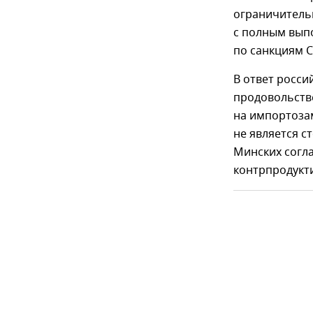
ограничитель
с полным вып
по санкциям С
В ответ росси
продовольстве
на импортоза
не является с
Минских согла
контрпродукт