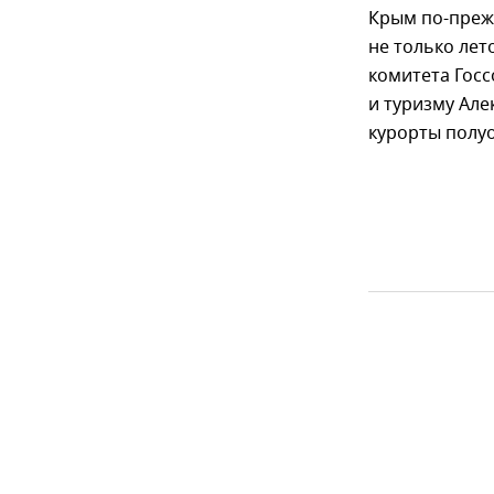
Крым по-преж
не только лет
комитета Госс
и туризму Але
курорты полуо