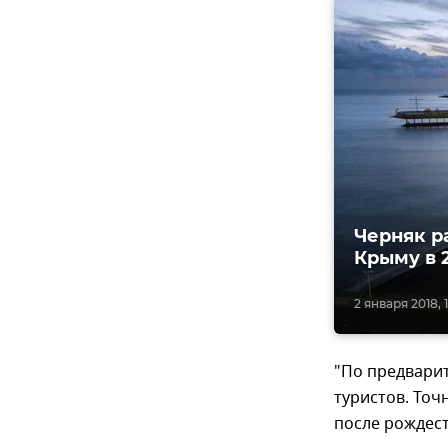
Черняк р
Крыму в 
2 января 2018, 
"По предварит
туристов. Точ
после рождес