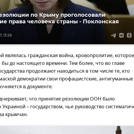
езолюции по Крыму проголосовали
е права человека страны - Поклонская
, 13:26
й являлась гражданская война, кровопролитие, которо
бы до настоящего времени. Тем более, что во главе
осударства продолжают находиться в том числе те, кто
 маской демократии свои профашистские, антигуманные
точняется в документе.
дчеркивает, что принятие резолюции ООН было
Украиной – государством, чье руководство систематич
ва крымчан.