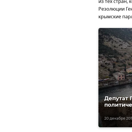
из тех стран
Резолюции Ге
крымские пар
Депутат 
политиче
20 декабря 2017