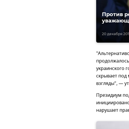
Против р
уважающи
20 декабря 2017
"Альтернативо
продолжалось 
украинского г
скрывает под
взгляды", — у
Президиум по
инициировано 
нарушает пра