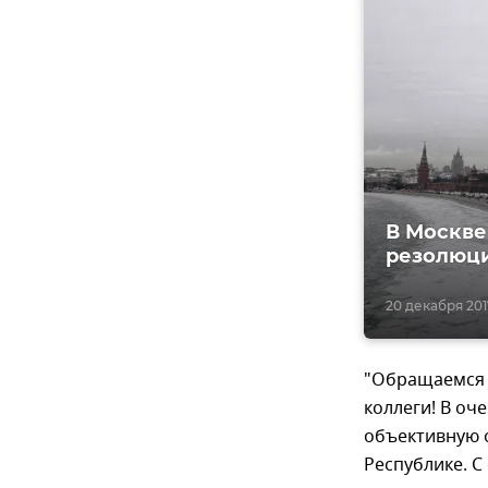
В Москве
резолюц
20 декабря 2017
"Обращаемся 
коллеги! В оч
объективную 
Республике. 