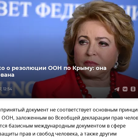
о о резолюции ООН по Крыму: она
вана
, 12:54
о принятый документ не соответствует основным принц
 ООН, заложенным во Всеобщей декларации прав челов
ется базисным международным документом в сфере
ащиты прав и свобод человека, а также другим