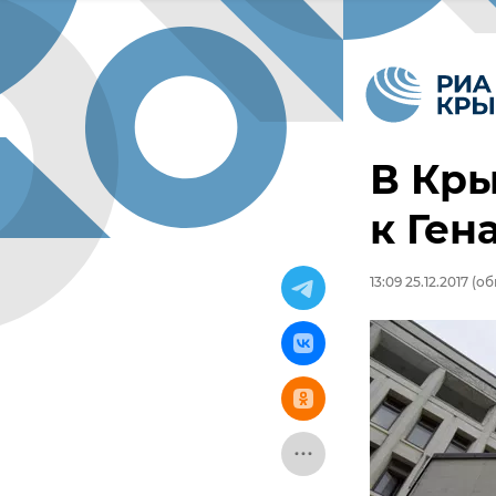
В Кр
к Ген
13:09 25.12.2017
(обн