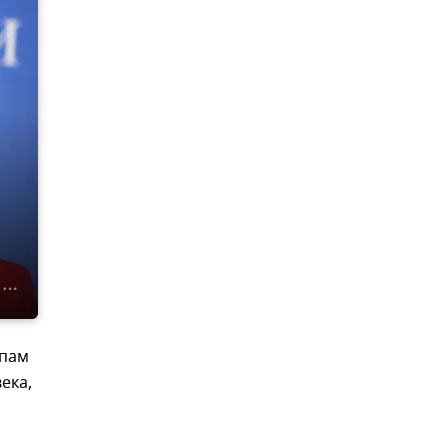
ипам
ека,