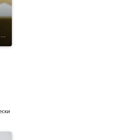
е
ески