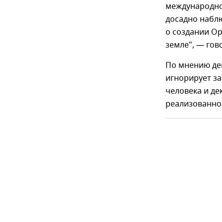
международно
досадно наблю
о создании О
земле", — гов
По мнению де
игнорирует за
человека и де
реализованное