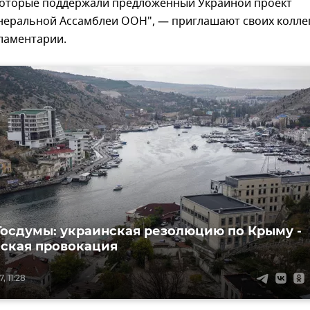
, которые поддержали предложенный Украиной проект
неральной Ассамблеи ООН", — приглашают своих колле
ламентарии.
Госдумы: украинская резолюцию по Крыму -
ская провокация
, 11:28