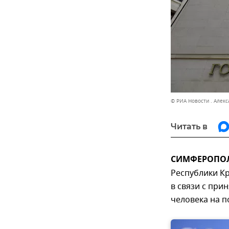
© РИА Новости . Алек
Читать в
СИМФЕРОПОЛЬ
Республики К
в связи с при
человека на п