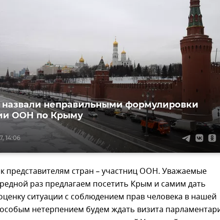
 назвали неправильными формулировки
ии ООН по Крыму
, 14:06
к представителям стран – участниц ООН. Уважаемые
ередной раз предлагаем посетить Крым и самим дать
оценку ситуации с соблюдением прав человека в нашей
С особым нетерпением будем ждать визита парламентар