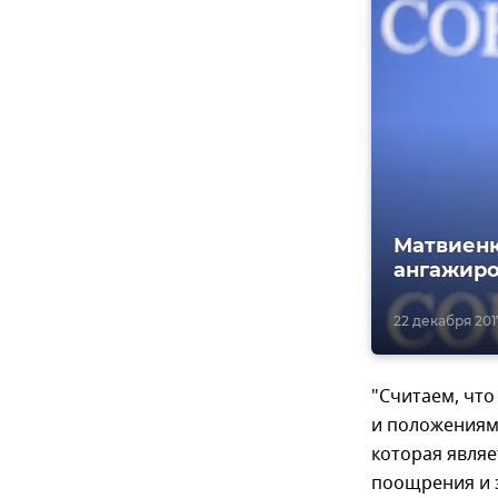
Матвиенк
ангажиро
22 декабря 2017
"Считаем, чт
и положениям
которая явля
поощрения и з