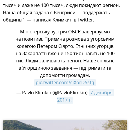
тысяч и даже не 100 тысяч, люди покидают регион.
Наша общая задача с Венгрией — поддержать
общины", — написал Климкин в Twitter.
Міністерську зустріч ОБСЄ завершуємо
на позитиві. Приємна розмова з угорським
колегою Петером Сіярто. Етнічних угорців
на Закарпатті вже не 150 тис і навіть не 100
тис. Люди залишають регіон. Наше спільне
з Угорщиною завдання — підтримати та
допомогти громадам.
pic.twitter.com/ciXorD5sfq
— Pavlo Klimkin (@PavloKlimkin)
7 декабря 
2017 г.