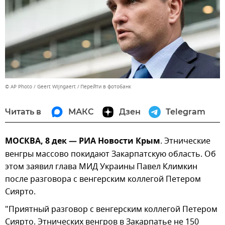
© AP Photo / Geert Wijngaert
Перейти в фотобанк
Читать в
МАКС
Дзен
Telegram
МОСКВА, 8 дек — РИА Новости Крым
. Этнические
венгры массово покидают Закарпатскую область. Об
этом заявил глава МИД Украины Павел Климкин
после разговора с венгерским коллегой Петером
Сиярто.
"Приятный разговор с венгерским коллегой Петером
Сиярто. Этнических венгров в Закарпатье не 150