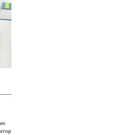
дио
октор