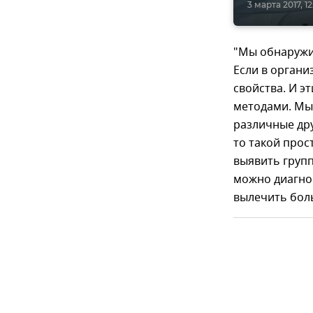
3 марта 2017, 12
"Мы обнаружил
Если в органи
свойства. И э
методами. Мы
различные дру
то такой прос
выявить групп
можно диагнос
вылечить боль