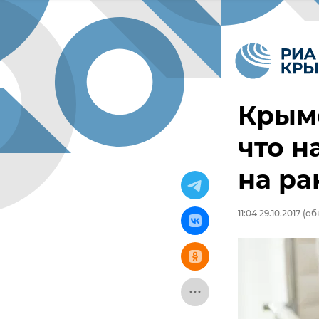
Крымс
что н
на ра
11:04 29.10.2017
(обн