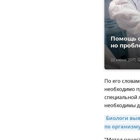
Помощь о
но пробл
22 июня 2017, 1
По его словам
необходимо п
специальной 
необходимы де
Биологи выя
по организму
"Метод сущест