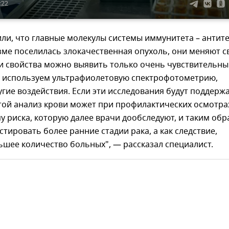
:22
и, что главные молекулы системы иммунитета – антите
зме поселилась злокачественная опухоль, они меняют с
ти свойства можно выявить только очень чувствительн
 используем ультрафиолетовую спектрофотометрию,
гие воздействия. Если эти исследования будут поддерж
той анализ крови может при профилактических осмотра
у риска, которую далее врачи дообследуют, и таким об
тировать более ранние стадии рака, а как следствие,
шее количество больных", — рассказал специалист.