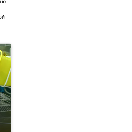
дно
ой