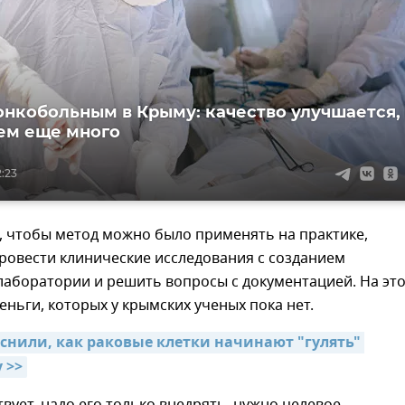
нкобольным в Крыму: качество улучшается,
ем еще много
2:23
, чтобы метод можно было применять на практике,
ровести клинические исследования с созданием
лаборатории и решить вопросы с документацией. На эт
ньги, которых у крымских ученых пока нет.
снили, как раковые клетки начинают "гулять" 
 >>
вует, надо его только внедрять, нужно целевое