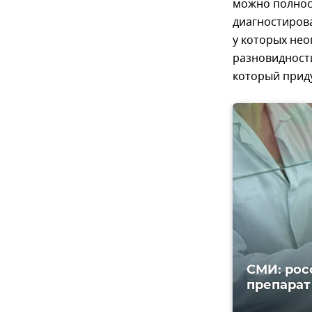
можно полност
диагностирова
у которых нео
разновидности
который приду
СМИ: рос
препарат