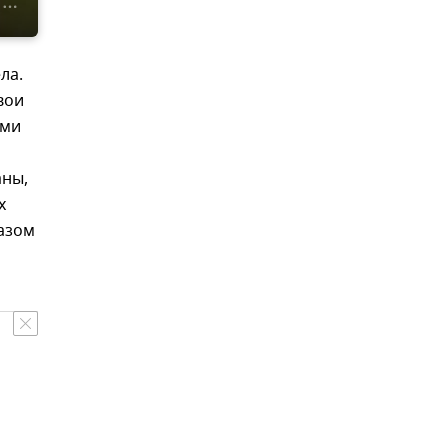
ла.
вои
ыми
аны,
х
разом