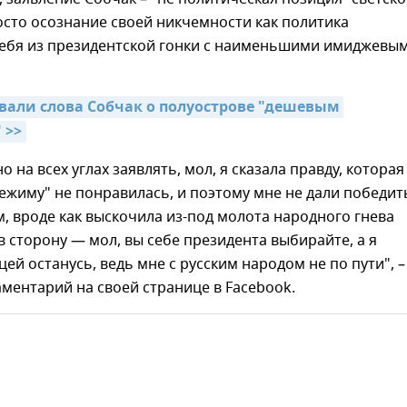
осто осознание своей никчемности как политика
себя из президентской гонки с наименьшими имиджевы
вали слова Собчак о полуострове "дешевым 
 >>
 на всех углах заявлять, мол, я сказала правду, которая
жиму" не понравилась, и поэтому мне не дали победит
, вроде как выскочила из-под молота народного гнева
в сторону — мол, вы себе президента выбирайте, а я
цей останусь, ведь мне с русским народом не по пути", –
ментарий на своей странице в Facebook.