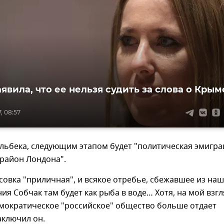
явила, что ее нельзя судить за слова о Крым
, 08:57
льбека, следующим этапом будет "политическая эмигра
 район Лондона".
усовка "приличная", и всякое отребье, сбежавшее из на
ия Собчак там будет как рыба в воде… Хотя, на мой взгл
емократическое "российское" общество больше отдает
аключил он.