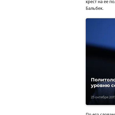
крест на ее п
Бальбек.
Политоло
уровню с
25 октября 2017
По его словам