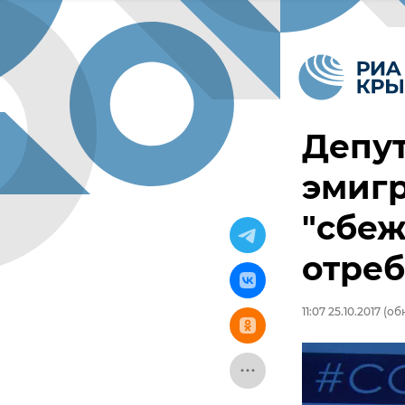
Депут
эмигр
"сбе
отре
11:07 25.10.2017
(обн