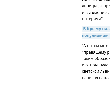
львицы", а пр
и выведение 
потерями".
В Крыму наз
популизмом"
"А потом можно
"правящему ре
Таким образом
и отпрыгнула 
светской льви
написал парла