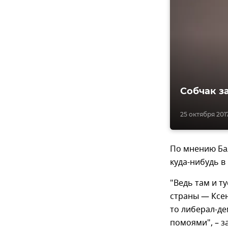
Собчак за
25 октября 2017
По мнению Ба
куда-нибудь в
"Ведь там и т
страны — Ксен
то либерал-д
помоями", – з