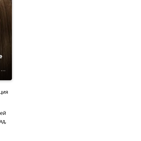
е
ция
шей
яд,