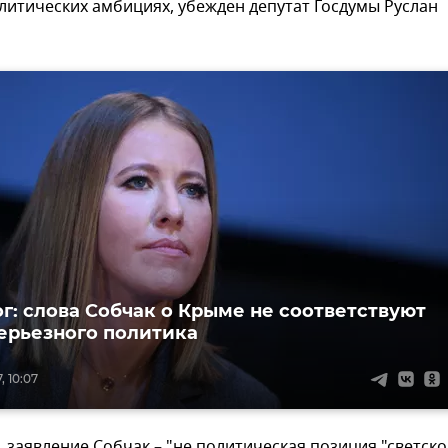
олитических амбициях, убежден депутат Госдумы Руслан
г: слова Собчак о Крыме не соответствуют
ерьезного политика
, 10:07
, заявление Собчак – "не политическая позиция "светск