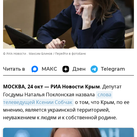
© РИА Новости . Максим Блинов
Перейти в фотобанк
Читать в
МАКС
Дзен
Telegram
МОСКВА, 24 окт — РИА Новости Крым
. Депутат
Госдумы Наталья Поклонская назвала
слова 
телеведущей Ксении Собчак
о том, что Крым, по ее
мнению, является украинской территорией,
неуважением к людям и к собственной родине.