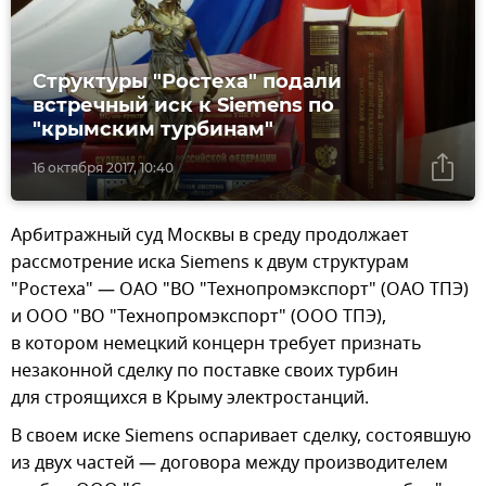
Структуры "Ростеха" подали
встречный иск к Siemens по
"крымским турбинам"
16 октября 2017, 10:40
Арбитражный суд Москвы в среду продолжает
рассмотрение иска Siemens к двум структурам
"Ростеха" — ОАО "ВО "Технопромэкспорт" (ОАО ТПЭ)
и ООО "ВО "Технопромэкспорт" (ООО ТПЭ),
в котором немецкий концерн требует признать
незаконной сделку по поставке своих турбин
для строящихся в Крыму электростанций.
В своем иске Siemens оспаривает сделку, состоявшую
из двух частей — договора между производителем