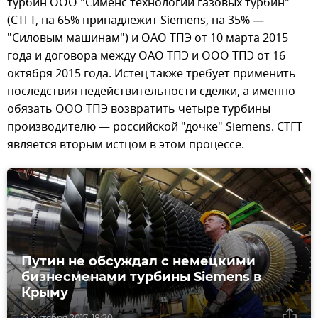
турбин ООО "Сименс технологии газовых турбин"
(СТГТ, на 65% принадлежит Siemens, на 35% —
"Силовым машинам") и ОАО ТПЭ от 10 марта 2015
года и договора между ОАО ТПЭ и ООО ТПЭ от 16
октября 2015 года. Истец также требует применить
последствия недействительности сделки, а именно
обязать ООО ТПЭ возвратить четыре турбины
производителю — российской "дочке" Siemens. СТГТ
является вторым истцом в этом процессе.
Путин не обсуждал с немецкими
бизнесменами турбины Siemens в
Крыму
12 октября 2017, 18:20