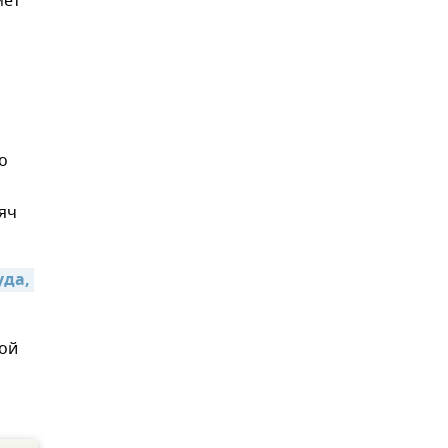
мет
о
яч
да, 
ной