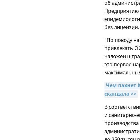
об администр
Предприятию 
эпидемиологи
без лицензии.
"По поводу н
привлекать ОО
наложен штраф
это первое на
максимальным"
Чем пахнет 
скандала >>
В соответстви
и санитарно-
производства 
административ
до 250 тысяч