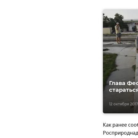
Глава Фе
старатьс
12 октября 2017,
Как ранее со
Росприроднад