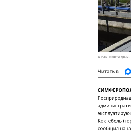
© РИА Новости Крым .
Читать в
СИМФЕРОПОЛЬ
Росприроднад
администрати
эксплуатирую
Коктебель (го
сообщил нача