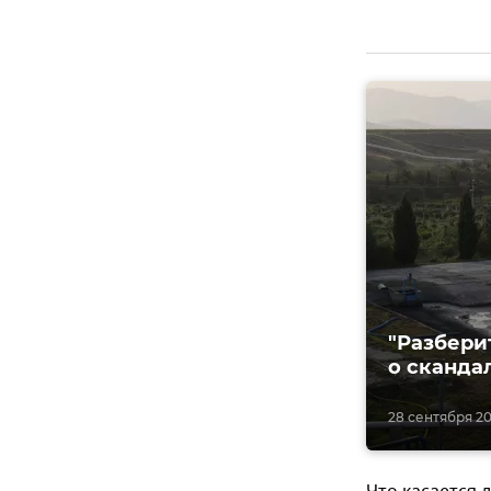
"Разбери
о сканда
28 сентября 201