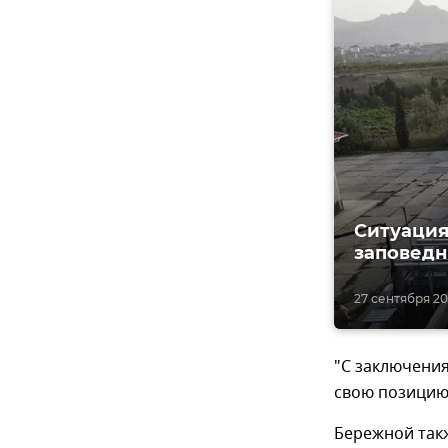
Ситуация
заповедн
27 сентября 201
"С заключени
свою позицию 
Бережной так