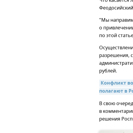
Что касается
Феодосийский 
"Мы направим 
о привлечени
по этой статье
Осуществлени
разрешения, с
административ
рублей.
Конфликт во
полагают в Р
В свою очере
в комментари
решения Роспо