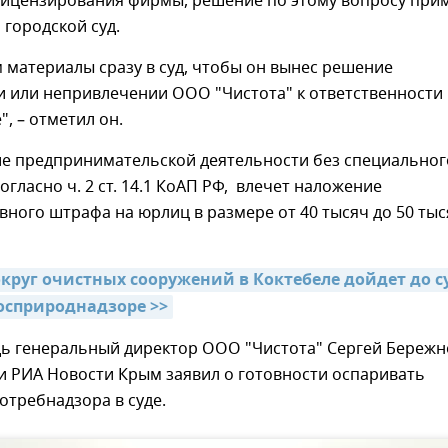
 лицензирования фирмы, решение по этому вопросу при
городской суд.
материалы сразу в суд, чтобы он вынес решение
и или непривлечении ООО "Чистота" к ответственности
", – отметил он.
е предпринимательской деятельности без специальног
огласно ч. 2 ст. 14.1 КоАП РФ, влечет наложение
ного штрафа на юрлиц в размере от 40 тысяч до 50 тыс
круг очистных сооружений в Коктебеле дойдет до су
осприроднадзоре >>
дь генеральный директор ООО "Чистота" Сергей Береж
и РИА Новости Крым заявил о готовности оспаривать
требнадзора в суде.