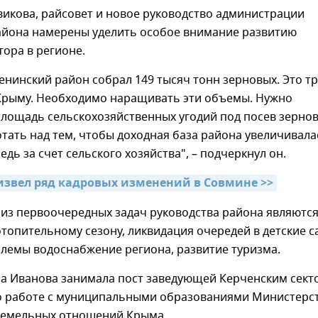
икова, райсовет и новое руководство администрации
айона намерены уделить особое внимание развитию
тора в регионе.
Ленинский район собрал 149 тысяч тонн зерновых. Это т
 Крыму. Необходимо наращивать эти объемы. Нужно
площадь сельскохозяйственных угодий под посев зерно
отать над тем, чтобы доходная база района увеличивала
едь за счет сельского хозяйства", – подчеркнул он.
извел ряд кадровых изменений в Совмине >>
 из первоочередных задач руководства района являютс
отопительному сезону, ликвидация очередей в детские с
лемы водоснабжение региона, развитие туризма.
на Иванова занимала пост заведующей Керченским сек
о работе с муниципальными образованиями Министерс
земельных отношений Крыма.