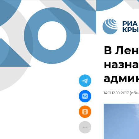
В Ле
назна
адми
14:11 12.10.2017
(обно