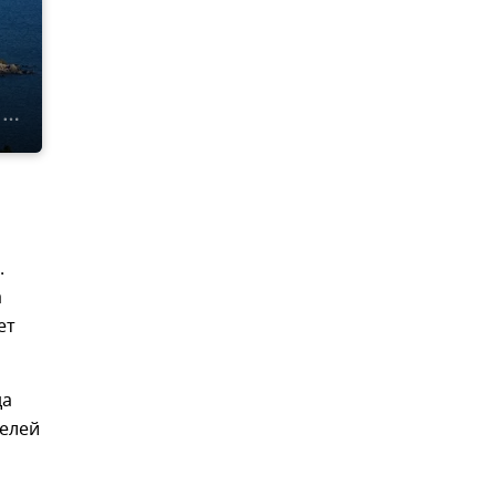
.
а
ет
да
телей