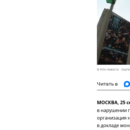
© РИА Новости . Серге
Читать в
МОСКВА, 25 с
в нарушении п
организация н
в докладе мо