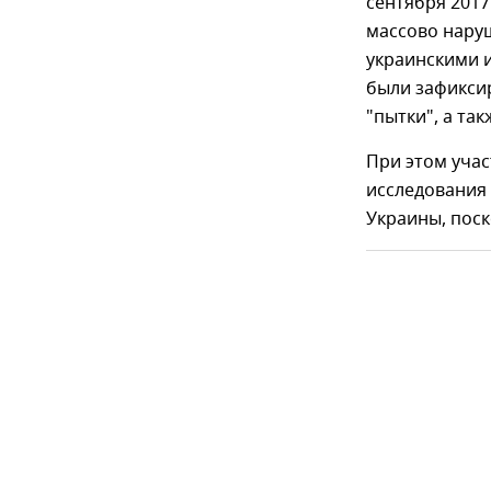
сентября 2017
массово наруш
украинскими и
были зафиксир
"пытки", а так
При этом уча
исследования 
Украины, поск