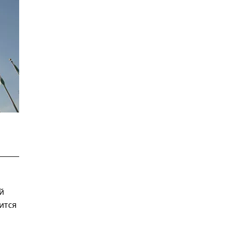
й
ится