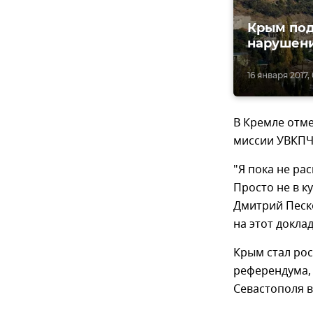
Крым под
нарушени
16 января 2017,
В Кремле отме
миссии УВКПЧ 
"Я пока не ра
Просто не в к
Дмитрий Песко
на этот доклад
Крым стал рос
референдума, 
Севастополя в