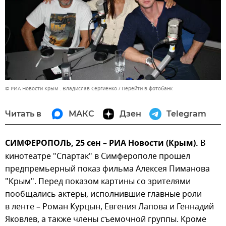
© РИА Новости Крым . Владислав Сергиенко
Перейти в фотобанк
Читать в
МАКС
Дзен
Telegram
СИМФЕРОПОЛЬ, 25 сен – РИА Новости (Крым).
В
кинотеатре "Спартак" в Симферополе прошел
предпремьерный показ фильма Алексея Пиманова
"Крым". Перед показом картины со зрителями
пообщались актеры, исполнившие главные роли
в ленте – Роман Курцын, Евгения Лапова и Геннадий
Яковлев, а также члены съемочной группы. Кроме