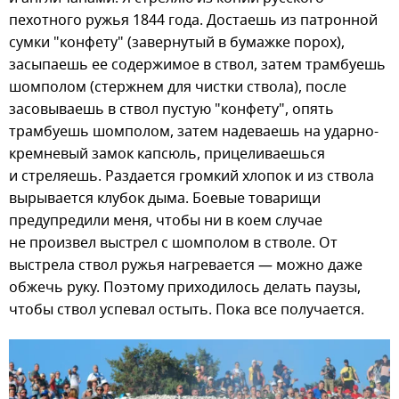
пехотного ружья 1844 года. Достаешь из патронной
сумки "конфету" (завернутый в бумажке порох),
засыпаешь ее содержимое в ствол, затем трамбуешь
шомполом (стержнем для чистки ствола), после
засовываешь в ствол пустую "конфету", опять
трамбуешь шомполом, затем надеваешь на ударно-
кремневый замок капсюль, прицеливаешься
и стреляешь. Раздается громкий хлопок и из ствола
вырывается клубок дыма. Боевые товарищи
предупредили меня, чтобы ни в коем случае
не произвел выстрел с шомполом в стволе. От
выстрела ствол ружья нагревается — можно даже
обжечь руку. Поэтому приходилось делать паузы,
чтобы ствол успевал остыть. Пока все получается.