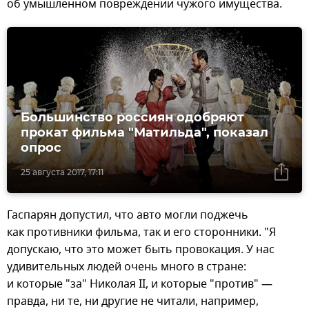
об умышленном повреждении чужого имущества.
Большинство россиян одобряют
прокат фильма "Матильда", показал
опрос
25 августа 2017, 17:11
Гаспарян допустил, что авто могли поджечь
как противники фильма, так и его сторонники. "Я
допускаю, что это может быть провокация. У нас
удивительных людей очень много в стране:
и которые "за" Николая II, и которые "против" —
правда, ни те, ни другие не читали, например,