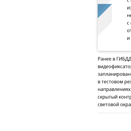
с
и
н
с
о
и
Ранее в ГИБДД
видеофиксатор
запланированн
в тестовом р
направлениях.
скрытый конт
световой окра