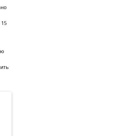
ано
 15
ую
зить