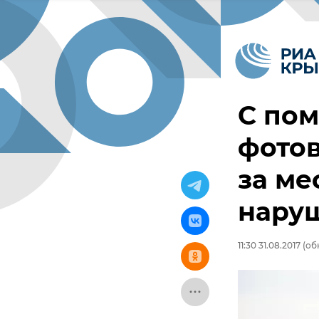
С по
фото
за ме
нару
11:30 31.08.2017
(обн