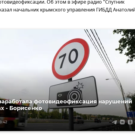
отовидеофиксации. Об этом в эфире радио "Спутник
сказал начальник крымского управления ГИБДД Анатоли
заработала фотовидеофиксация нарушений
ах - Борисенко
18:42