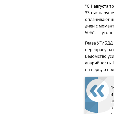
"С 1 августа
33 тыс наруше
оплачивают шт
дней с момент
50%", — уточн
Глава УГИБДД 
переправу на 
Ведомство ус
аварийность. 
на первую пол
"
и
а
в