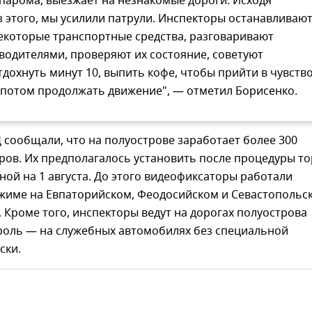
 парома, выезжает на незнакомые дороги. Исходя
з этого, мы усилили патрули. Инспекторы останавливаю
екоторые транспортные средства, разговаривают
 водителями, проверяют их состояние, советуют
тдохнуть минут 10, выпить кофе, чтобы прийти в чувств
 потом продолжать движение", — отметил Борисенко.
 сообщали, что на полуострове заработает более 300
ов. Их предполагалось установить после процедуры то
ой на 1 августа. До этого видеофиксаторы работали
ежиме на Евпаторийском, Феодосийском и Севастопольс
 Кроме того, инспекторы ведут на дорогах полуострова
роль — на служебных автомобилях без специальной
ски.