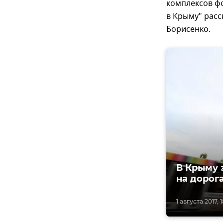
комплексов ф
в Крыму" рас
Борисенко.
В Крыму 
на дорог
1 августа 2017, 